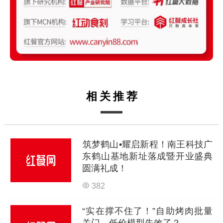
相关推荐
筑梦鹤山•耀启新程！南王科技广
东鹤山基地新址落成暨开业盛典
圆满礼成！
382
“实在撑不住了！”自助烤肉批量