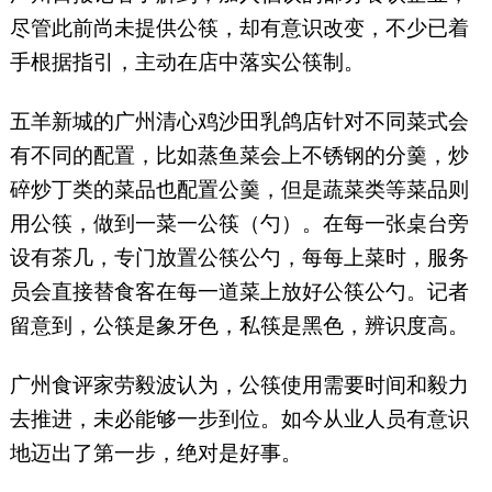
尽管此前尚未提供公筷，却有意识改变，不少已着
手根据指引，主动在店中落实公筷制。
五羊新城的广州清心鸡沙田乳鸽店针对不同菜式会
有不同的配置，比如蒸鱼菜会上不锈钢的分羹，炒
碎炒丁类的菜品也配置公羹，但是蔬菜类等菜品则
用公筷，做到一菜一公筷（勺）。在每一张桌台旁
设有茶几，专门放置公筷公勺，每每上菜时，服务
员会直接替食客在每一道菜上放好公筷公勺。记者
留意到，公筷是象牙色，私筷是黑色，辨识度高。
广州食评家劳毅波认为，公筷使用需要时间和毅力
去推进，未必能够一步到位。如今从业人员有意识
地迈出了第一步，绝对是好事。