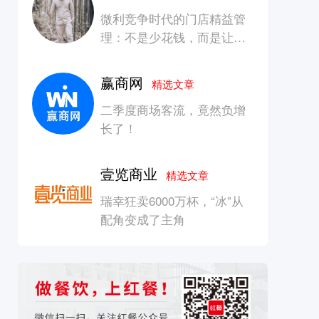
微利竞争时代的门店精益管
理：不是少花钱，而是让每
一块钱产生增长
赢商网
精选文章
二季度商场客流，竟然负增
长了！
壹览商业
精选文章
瑞幸狂卖6000万杯，“冰”从
配角变成了主角