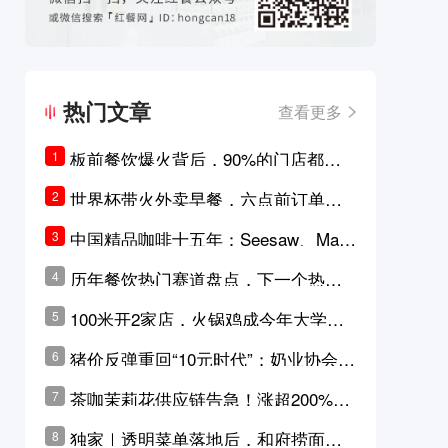
热门文章
查看更多
板前餐饮爆火背后，90%的门店都只
1
是徒有其表的刻意作秀？
世界杯带火外卖早餐，六点前订单大
2
涨超5成，巴西比赛成“早餐带货王”
中国精品咖啡十五年：Seesaw、Man
3
ner、M Stand为何结出了不同的果
历年餐饮热门赛道盘点，下一个热门
4
实？
品类是？
100米开2家店，火锅鸡成今年大学城
5
最火生意？
猪价反弹重回“10元时代”；奶业协会称
6
原奶价格现回暖迹象
茶咖茉莉花供应链告急！涨超200%，
7
横州花价冲破50元一斤
独家｜透明菜单落地后，和府捞面李
8