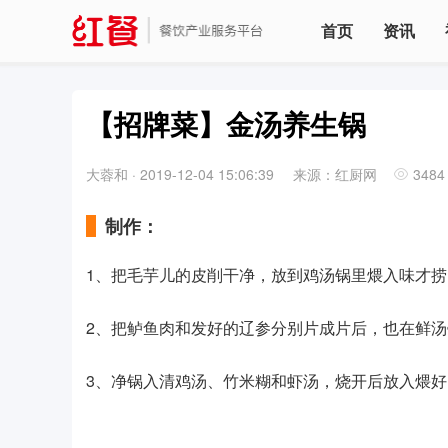
首页
资讯
【招牌菜】金汤养生锅
大蓉和
·
2019-12-04 15:06:39
来源：红厨网
3484
制作：
1、把毛芋儿的皮削干净，放到鸡汤锅里煨入味才
2、把鲈鱼肉和发好的辽参分别片成片后，也在鲜
3、净锅入清鸡汤、竹米糊和虾汤，烧开后放入煨