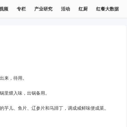
视频
专栏
产业研究
活动
红厨
红餐大数据
捞出来，待用。
汤锅里煨入味，出锅备用。
好的芋儿、鱼片、辽参片和马蹄丁，调成咸鲜味便成菜。