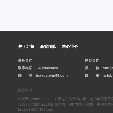
关于红餐
高管团队
核心业务
商务合作
内容合作
联系电话
：13728049024
微信
：hong
邮箱
：hc@canyin88.com
邮箱
：hcbjb
版权声明
红餐网（canyin88.com）网站上的所有内容，包括
但我们无法确 保信息的完整性、即时性和有效性，由网站资
hrcanyin88@163.com