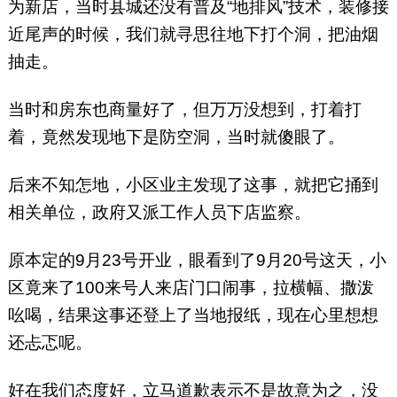
为新店，当时县城还没有普及“地排风”技术，装修接
近尾声的时候，我们就寻思往地下打个洞，把油烟
抽走。
当时和房东也商量好了，但万万没想到，打着打
着，竟然发现地下是防空洞，当时就傻眼了。
后来不知怎地，小区业主发现了这事，就把它捅到
相关单位，政府又派工作人员下店监察。
原本定的9月23号开业，眼看到了9月20号这天，小
区竟来了100来号人来店门口闹事，拉横幅、撒泼
吆喝，结果这事还登上了当地报纸，现在心里想想
还忐忑呢。
好在我们态度好，立马道歉表示不是故意为之，没