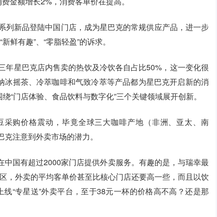
消费金额增长2%，消费客单价在提高。
调”系列新品登陆中国门店，成为星巴克的常规供应产品，进一步
新鲜有趣”、“零脂轻盈”的诉求。
三年星巴克店内售卖的热饮及冷饮各自占比50%，这一变化很
纳冰摇茶、冷萃咖啡和气致冷萃等产品都为星巴克开启新的消
绕“门店体验、食品饮料与数字化”三个关键领域展开创新。
豆采购价格震动，毕竟全球三大咖啡产地（非洲、亚太、南
巴克注意到外卖市场的潜力。
在中国有超过2000家门店提供外卖服务。有趣的是，与瑞幸最
地区，外卖的平均客单价甚至比核心门店还要高一些，而且以饮
上线“专星送”外卖平台，至于38元一杯的价格高不高？还是那