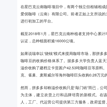
在星巴克云南咖啡项目中，有两个独立但相辅相成
爱伲咖啡（云南）有限公司。前者正如上文所说的
进行初加工的平台。
截至2018年1月，星巴克云南种植者支持中心累计培训近17
认证，总种植面积逾16000公顷。
如果说瑞幸以“烧钱”模式来搅局咖啡市场，那拼多
咖啡豆的收购价格体系了。据多多大学负责人蓝天透
溢价收购了建档立卡贫困户42.53吨咖啡豆等原料
克、雀巢、麦斯威尔等海外咖啡巨头收购0.28万元的
然而，拼多多却称溢价收购只是“敲门砖”而已，公
为主体，建立农货上行和品牌培育的新模式。在
人，工厂、代运营公司提供第三方服务，政府监督