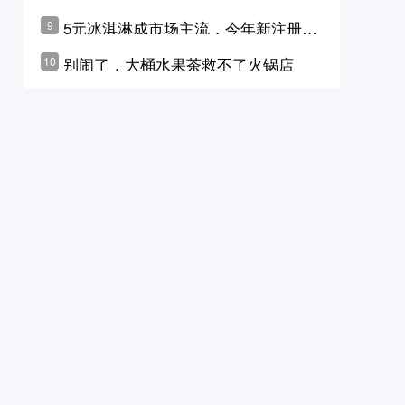
学林公布未来10年计划
5元冰淇淋成市场主流，今年新注册相
9
关企业华东领跑，东北紧随其后
别闹了，大桶水果茶救不了火锅店
10