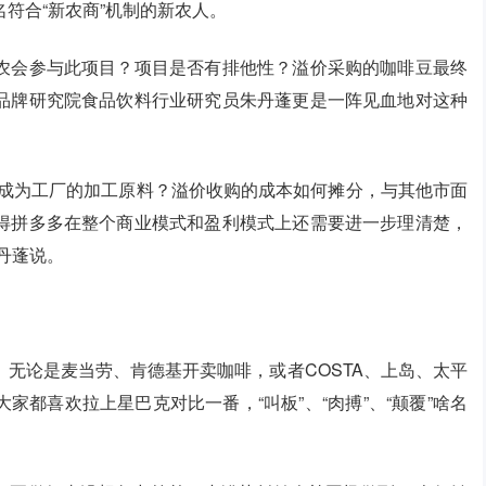
0名符合“新农商”机制的新农人。
农会参与此项目？项目是否有排他性？溢价采购的咖啡豆最终
品牌研究院食品饮料行业研究员朱丹蓬更是一阵见血地对这种
是成为工厂的加工原料？溢价收购的成本如何摊分，与其他市面
得拼多多在整个商业模式和盈利模式上还需要进一步理清楚，
丹蓬说。
无论是麦当劳、肯德基开卖咖啡，或者COSTA、上岛、太平
都喜欢拉上星巴克对比一番，“叫板”、“肉搏”、“颠覆”啥名