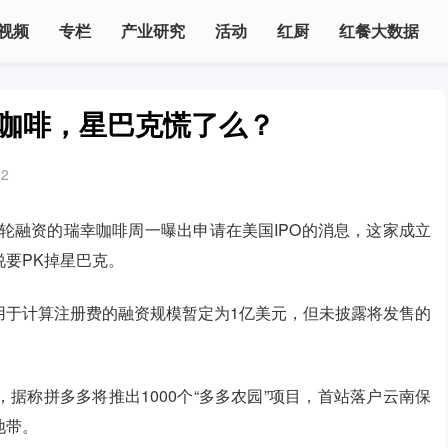
视频
专栏
产业研究
活动
红厨
红餐大数据
南咖啡，星巴克慌了么？
92
B+轮融资的瑞幸咖啡周一曝出申请在美国IPO的消息，这家成立
要PK掉星巴克。
用于计算注册费的融资规模暂定为1亿美元，但未披露将发售的
据称拼多多将推出1000个“多多农园”项目，首站落户云南保
地带。