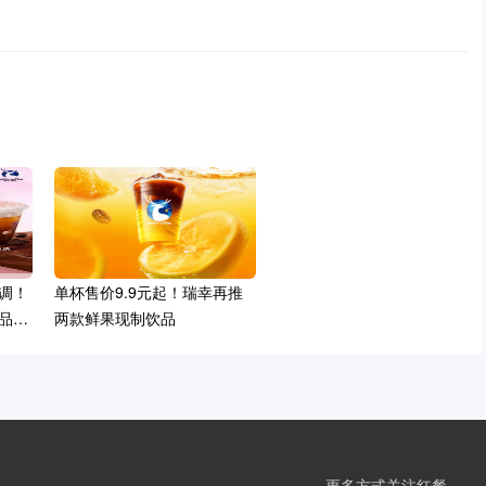
特调！
单杯售价9.9元起！瑞幸再推
品牌
两款鲜果现制饮品
更多方式关注红餐