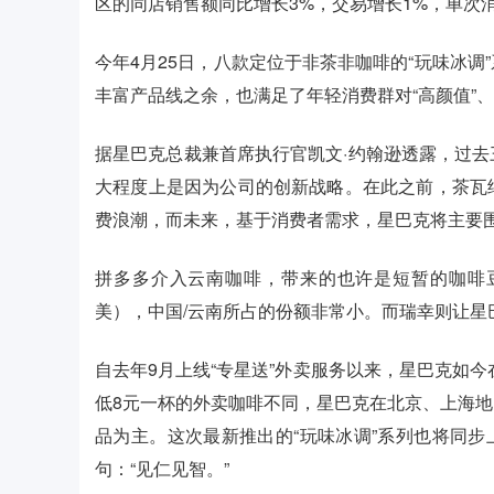
区的同店销售额同比增长3%，交易增长1%，单次
今年4月25日，八款定位于非茶非咖啡的“玩味冰
丰富产品线之余，也满足了年轻消费群对“高颜值”、“
据星巴克总裁兼首席执行官凯文·约翰逊透露，过去
大程度上是因为公司的创新战略。在此之前，茶瓦
费浪潮，而未来，基于消费者需求，星巴克将主要围
拼多多介入云南咖啡，带来的也许是短暂的咖啡
美），中国/云南所占的份额非常小。而瑞幸则让星
自去年9月上线“专星送”外卖服务以来，星巴克如今
低8元一杯的外卖咖啡不同，星巴克在北京、上海
品为主。这次最新推出的“玩味冰调”系列也将同步
句：“见仁见智。”