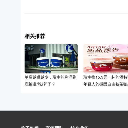
相关推荐
单店越赚越少，瑞幸的利润到
瑞幸推15.9元一杯的酒
底被谁“吃掉”了？
年轻人的微醺自由被茶咖
承包了
一根20年前的吸管，被瑞幸重