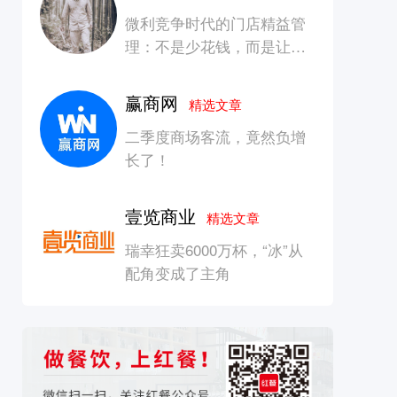
微利竞争时代的门店精益管
理：不是少花钱，而是让每
一块钱产生增长
赢商网
精选文章
二季度商场客流，竟然负增
长了！
壹览商业
精选文章
瑞幸狂卖6000万杯，“冰”从
配角变成了主角