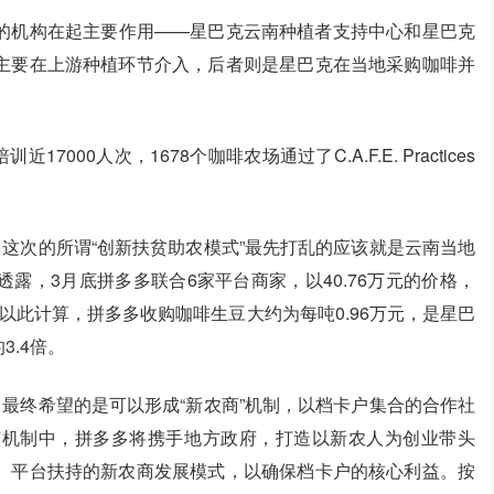
的机构在起主要作用——星巴克云南种植者支持中心和星巴克
主要在上游种植环节介入，后者则是星巴克在当地采购咖啡并
000人次，1678个咖啡农场通过了C.A.F.E. Practices
多这次的所谓“创新扶贫助农模式”最先打乱的应该就是云南当地
露，3月底拼多多联合6家平台商家，以40.76万元的价格，
。以此计算，拼多多收购咖啡生豆大约为每吨0.96万元，是星巴
3.4倍。
司最终希望的是可以形成“新农商”机制，以档卡户集合的合作社
该机制中，拼多多将携手地方政府，打造以新农人为创业带头
、平台扶持的新农商发展模式，以确保档卡户的核心利益。按