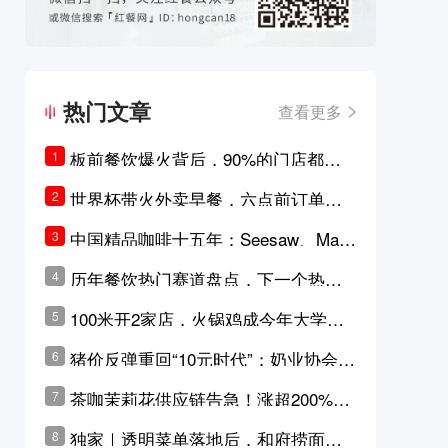
热门文章
查看更多
板前餐饮爆火背后，90%的门店都只
1
是徒有其表的刻意作秀？
世界杯带火外卖早餐，六点前订单大
2
涨超5成，巴西比赛成“早餐带货王”
中国精品咖啡十五年：Seesaw、Man
3
ner、M Stand为何结出了不同的果
历年餐饮热门赛道盘点，下一个热门
4
实？
品类是？
100米开2家店，火锅鸡成今年大学城
5
最火生意？
猪价反弹重回“10元时代”；奶业协会称
6
原奶价格现回暖迹象
茶咖茉莉花供应链告急！涨超200%，
7
横州花价冲破50元一斤
独家｜透明菜单落地后，和府捞面李
8