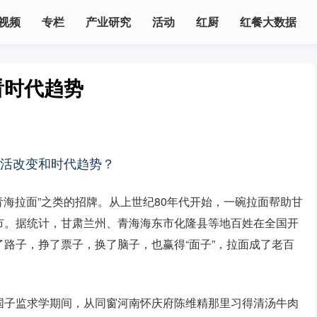
视频
专栏
产业研究
活动
红厨
红餐大数据
看时代趋势
生活改变和时代趋势？
青海拉面”之类的招牌。从上世纪80年代开始，一碗拉面帮助甘
市。据统计，甘肃兰州、青海海东市化隆县等地百姓在全国开
路子，挣了票子，换了脑子，也赢得“面子”，拉面成了老百
国子监求学期间，从同窗河南怀庆府陈维精那里习得清汤牛肉