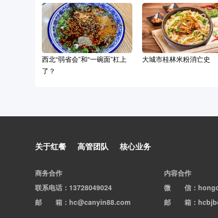
西北“弱省会”和“一碗面”杠上
大城市桂林米粉消亡史
了？
五年涨十倍，吉野家要把拉面
关于红餐
高管团队
核心业务
卖成全球第一？
商务合作
内容合作
联系电话
：13728049024
微信
：hong
邮箱
：hc@canyin88.com
邮箱
：hcbjb