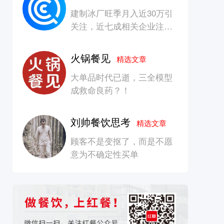
建制冰厂旺季月入近30万引
关注，近七成相关企业注册
资本在100万元以内
火锅餐见
精选文章
大单品时代已逝，三全模型
成救命良药？！
刘帅餐饮思考
精选文章
顾客不是变抠了，而是不愿
意为不确定性买单