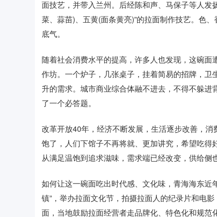
面技艺，并带入兰州。后经陈和声、马保子等人发扬光大
菜、蒜苗)、五黄(面条黄亮)”的拉面制作技艺。
底气。
随着社会消费水平的提高，许多人也发现，这碗面遭
作坊。一个炉子，几张桌子，挂着简易的招牌，卫
升的需求。城市商业综合体融不进去，不得不躲进背
了一个必答题。
改革开放40年，经济不断发展，生活逐步改善，消
饱了，人们下馆子不再将就、更加讲究，希望吃得好
从满足温饱到追求滋味，需求端已经改变，供给侧
如何让这一碗面吃出时代感、文化味，青海海东近
镇”，举办拉面文化节，拍摄拉面人的纪录片和电
面，当地鼓励拉面经营者走品牌化、特色化和规范