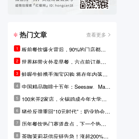
热门文章
查看更多
板前餐饮爆火背后，90%的门店都只
1
是徒有其表的刻意作秀？
世界杯带火外卖早餐，六点前订单大
2
涨超5成，巴西比赛成“早餐带货王”
蛙喔牛蛙携手淘宝闪购 将在年内落地3
3
0家品牌卫星店
中国精品咖啡十五年：Seesaw、Man
4
ner、M Stand为何结出了不同的果
100米开2家店，火锅鸡成今年大学城
5
实？
最火生意？
猪价反弹重回“10元时代”；奶业协会称
6
原奶价格现回暖迹象
历年餐饮热门赛道盘点，下一个热门
7
品类是？
茶咖茉莉花供应链告急！涨超200%，
8