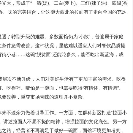
，形成了“一清(汤)、二白(萝卜)、三红(辣子油)、四绿(香
色、香、味的完美结合，让这碗大西北的拉面有了走向全国的充足
遇了转型升级的难题。多数面馆仍为“小散”，普遍属于家庭
生条件急需改善。这种状况，显然难以适应人们对餐饮品质提
街小巷……这碗“脱贫面”还能吃多久，能否吃出新蓝海，成
费层次不断升级，人们对美好生活有了更加丰富的需求。吃得
、吃得巧。哪怕是一碗面，也需要吃得“有情怀、有情调”。
也要改善，重夺市场青睐的道理并不复杂。
年来不遗余力做着引导工作。一方面，在群科新区打造“拉面小
影，讲述拉面人不屈不挠的精神，增强拉面的文化底色。另一方
化之路，经营者不再满足于做好一碗面，面馆环境更加考究，