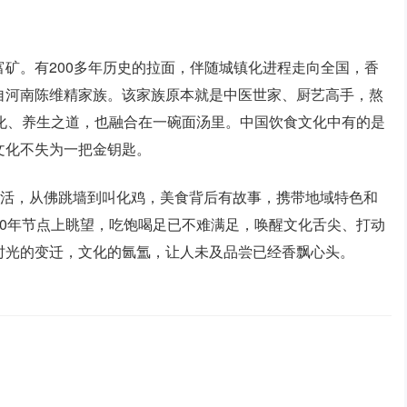
矿。有200多年历史的拉面，伴随城镇化进程走向全国，香
自河南陈维精家族。该家族原本就是中医世家、厨艺高手，熬
化、养生之道，也融合在一碗面汤里。中国饮食文化中有的是
文化不失为一把金钥匙。
绝活，从佛跳墙到叫化鸡，美食背后有故事，携带地域特色和
0年节点上眺望，吃饱喝足已不难满足，唤醒文化舌尖、打动
时光的变迁，文化的氤氲，让人未及品尝已经香飘心头。