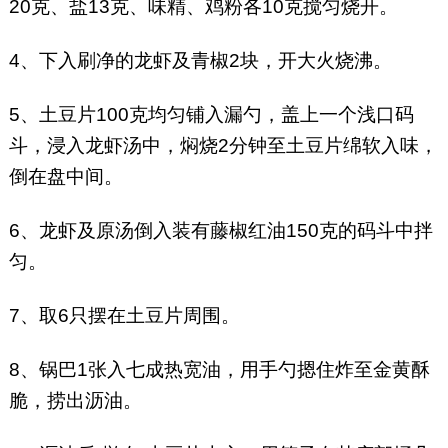
20克、盐13克、味精、鸡粉各10克搅匀烧开。
4、下入刷净的龙虾及青椒2块，开大火烧沸。
5、土豆片100克均匀铺入漏勺，盖上一个浅口码
斗，浸入龙虾汤中，焖烧2分钟至土豆片绵软入味，
倒在盘中间。
6、龙虾及原汤倒入装有藤椒红油150克的码斗中拌
匀。
7、取6只摆在土豆片周围。
8、锅巴1张入七成热宽油，用手勺摁住炸至金黄酥
脆，捞出沥油。