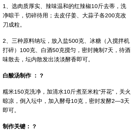
1、选肉质厚实、辣味温和的红辣椒10斤去蒂，洗
净晾干，切碎待用；去皮仔姜、大蒜子各200克改
刀成粒。
2、三种原料纳坛，放入盐500克、冰糖（入搅拌机
打碎）100克、白酒50克搅匀，密封腌制7天，待酒
味散去，坛内散发出淡淡酵香即可。
白酸汤制作 ： ?
糯米150克洗净，加清水10斤煮至米粒“开花”，关火
晾凉，倒入坛中，加入酵母10克，密封发酵2—3天
即可。
制作关键： ?