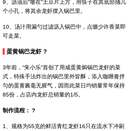
9、沥油后“墩在”土豆片上方，用筷子在其底部捅几
个小孔，将其余龙虾摆入锅巴里。
10、汤汁用漏勺过滤沥入锅巴中，点缀少许香菜即
可走菜。
蛋黄锅巴龙虾 ?
3年前，“朱小乐”首创了用咸蛋黄焗锅巴龙虾的菜
式，特殊手法炸出的锅巴里外皆酥，添入咖喱膏拌
匀的蛋黄酱毫无腥气，因而此菜日均销量常年保持
85份，占店内龙虾总销量的1/5。
制作流程： ?
1、规格为55克的鲜活青红龙虾16只在流水下冲刷