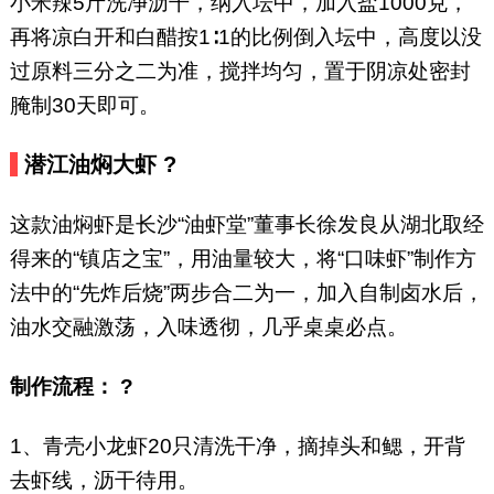
小米辣5斤洗净沥干，纳入坛中，加入盐1000克，
再将凉白开和白醋按1∶1的比例倒入坛中，高度以没
过原料三分之二为准，搅拌均匀，置于阴凉处密封
腌制30天即可。
潜江油焖大虾 ?
这款油焖虾是长沙“油虾堂”董事长徐发良从湖北取经
得来的“镇店之宝”，用油量较大，将“口味虾”制作方
法中的“先炸后烧”两步合二为一，加入自制卤水后，
油水交融激荡，入味透彻，几乎桌桌必点。
制作流程： ?
1、青壳小龙虾20只清洗干净，摘掉头和鳃，开背
去虾线，沥干待用。