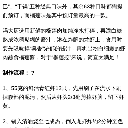
巴”、“干锅”五种经典口味外，其余63种口味都需提
前预订，而榴莲味是其中预订量最高的一款。
冯大厨选用新鲜的榴莲肉加纯净水打碎，再添白糖
熬成浓稠黏糊的酱汁，淋在炸酥的龙虾上，食用时
要先吸吮掉“臭香”浓郁的酱汁，再剥出粉白细嫩的虾
肉蘸食榴莲酱，对于“榴莲控”来说，简直太满足！
制作流程： ?
1、55克的鲜活青红虾12只，先用刷子在流水下刷
掉腹部的泥污，然后从虾头2/3处剪掉虾脑，留下虾
黄。
2、锅入清油烧至七成热，倒入龙虾炸约2分钟至色