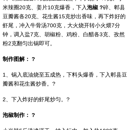
米辣圈20克、姜片10克爆香，下入
泡椒 ?
碎、郫县
豆瓣酱各20克、花生酱15克炒出香味，再下炸好的
虾尾，冲入牛骨汤700克，大火烧开转小火煨7分
钟，调入盐7克、胡椒粉、鸡粉、白醋各3克、孜然
粉2克翻匀出锅即可。
制作图解： ?
1、锅入底油烧至五成热，下料头爆香，下入郫县豆
瓣酱和花生酱炒香。?
2、下入炸好的虾尾炒匀。?
泡椒制作： ?