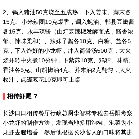
2、锅入猪油50克烧至五成热，下入姜末、蒜末各
15克、小米辣圈10克爆香，调入蚝油、郫县豆瓣酱
各15克、永丰辣酱（由灯笼辣椒发酵而成，酱香浓
郁、辣味柔和）、辣妹子酱各10克、白糖、盐各5
克，下入炸好的小龙虾，冲入筒骨汤500克，大火
烧开转中火煮10分钟，下紫苏10克、鸡精、味精、
香油各5克、山胡椒油4克、芥末油2克翻匀，大火
收汁，点缀葱花10克即可上桌。
相传虾尾 ?
长沙口口相传餐厅行政总厨李智林专程去岳阳考察
小龙虾的制作方法，发现当地多用泡椒、泡菜为小
龙虾去腥增香。然后他根据长沙客人的口味将其进