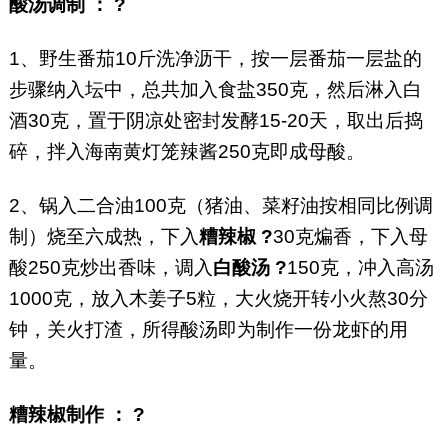
酸汤调制 ： ?
1、野生番茄10斤洗净沥干，按一层番茄一层盐的
步骤纳入坛中，总共加入食盐350克，然后淋入白
酒30克，置于阴凉处密封发酵15-20天，取出后捣
碎，拌入海南黄灯笼辣酱250克即成母酸。
2、锅入二合油100克（猪油、菜籽油按相同比例调
制）烧至六成热，下入
糟辣椒 ?
30克煸香，下入母
酸250克炒出香味，调入
白酸汤 ?
150克，冲入高汤
1000克，放入木姜子5粒，大火烧开转小火熬30分
钟，关火打渣，所得酸汤即为制作一份龙虾的用
量。
糟辣椒制作 ： ?