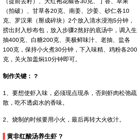
（提前去籽）、大红袍花椒各30克、丁香、草果
（拍破）、甘草各20克、南姜、沙姜、砂仁各10
克、罗汉果（掰成碎块）2个放入清水浸泡5分钟，
捞出封入纱布包，放入步骤2熬好的底汤中，调入生
抽400克、白糖200克、美极鲜味汁、老抽、盐各
100克，保持小火煮30分钟，下入味精、鸡粉各200
克，关火加盖焖10分钟即可。
制作关键： ?
1、要想使虾入味，必须现点现杀，否则虾肉松弛疏
散，吃不透卤水的香味。
2、烧制的时候要用小火，最后再转大火收汁。
黄非红酸汤养生虾 ?