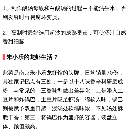
1、制作酸汤母酸和白酸汤的过程中不能沾生水，否
则发酵时容易腐坏变质。
2、烹制时最好选用起沙的成熟番茄，可使汤汁口感
香甜细腻。
朱小乐的龙虾生活 ?
此菜是南京朱小乐龙虾馆的头牌，日均销量70份，
其独家记忆点有三处：一是以十八味香辛料研磨成
粉，与常见的十三香味型做出差异化；二是添入土
豆片和炸锅巴，土豆片吸足虾汤，绵软入味，锅巴
则被赋予双重口感：浸汤处软糯味浓，不见汤处酥
脆干香；第三，将锅巴作为盛虾的容器，装盘立
体、颜值颇高。