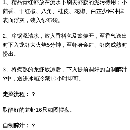
1、精品青红虾放在流水下刷去虾腹的泥污待用；小
茴香、干红椒、八角、桂皮、花椒、白芷少许冲掉
表面浮灰，装入纱布袋。
2、净锅添清水，放入香料包及盐烧开，至香气逸出
时下入龙虾大火烧5分钟，至虾身金红、虾肉成熟时
捞出。
3、将煮熟的龙虾放凉后，下入提前调好的自制
醉汁
?
中，送进冰箱冷藏10小时即可。
走菜流程： ?
取醉好的龙虾16只如图摆盘。
自制醉汁： ?