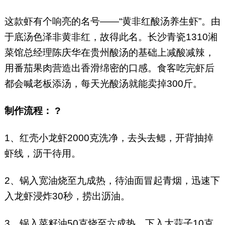
这款虾有个响亮的名号——“黄非红酸汤养生虾”。由
于底汤色泽非黄非红，故得此名。长沙青瓷1310湘
菜馆总经理陈庆华在贵州酸汤的基础上减酸减辣，
用番茄果肉营造出香滑绵密的口感。食客吃完虾后
都会喊老板添汤，每天光酸汤就能卖掉300斤。
制作流程： ?
1、红壳小龙虾2000克洗净，去头去鳃，开背抽掉
虾线，沥干待用。
2、锅入宽油烧至九成热，待油面冒起青烟，迅速下
入龙虾浸炸30秒，捞出沥油。
3、锅入菜籽油50克烧至六成热，下入大蒜子10克