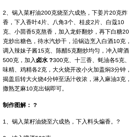
2、锅入菜籽油200克烧至六成热，下姜片20克炸
香，下入香叶4片、八角3个、桂皮2片、白蔻10
克、小茴香5克熬香，加入龙虾翻炒，再下白糖20
克炒出糖色，待水汽炒干，沿锅边烹入白酒10克，
调入辣妹子酱15克、陈醋5克翻炒均匀，冲入啤酒
500克，加入
卤水 ?
300克、十三香、蚝油各5克、
味精、鸡精各2克，大火烧开改小火加盖焖3分钟，
揭盖后转大火烧4分钟至汤汁收浓，淋入麻油3克，
撒熟芝麻10克出锅即可。
制作图解： ?
1、锅入菜籽油烧至六成热，下入料头煸香。?