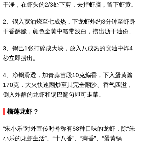
干净，在虾头的2/3处下剪，去掉虾脑，留下虾黄。
2、锅入宽油烧至七成热，下龙虾炸约3分钟至虾身
干香酥脆，颜色金黄中略带浅白，捞出沥干油份。
3、锅巴1张打碎成大块，放入八成热的宽油中炸4
秒立即捞出。
4、净锅滑透，加青蒜苗段10克煸香，下入蛋黄酱
170克，大火快速翻炒至其完全翻沙、香气四溢，
倒入炸酥的龙虾和锅巴翻匀即可走菜。
榴莲龙虾 ?
“朱小乐”对外宣传时号称有68种口味的龙虾，除“朱
小乐的龙虾生活”、“十八香”、“蒜香”、“蛋黄锅