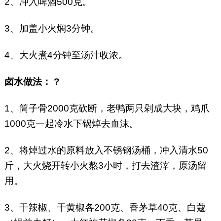
2、冲入啤酒500克。
3、加盖小火焖3分钟。
4、大火煮4分钟至汤汁收浓。
卤水做法： ?
1、筒子骨2000克砍断，老鸭两只剁成大块，鸡爪
1000克一起冷水下锅焯去血沫。
2、将焯过水的原料放入不锈钢汤桶，冲入清水50
斤，大火烧开转小火熬3小时，打去渣滓，原汤留
用。
3、干辣椒、干黄椒各200克、香茅草40克、白蔻