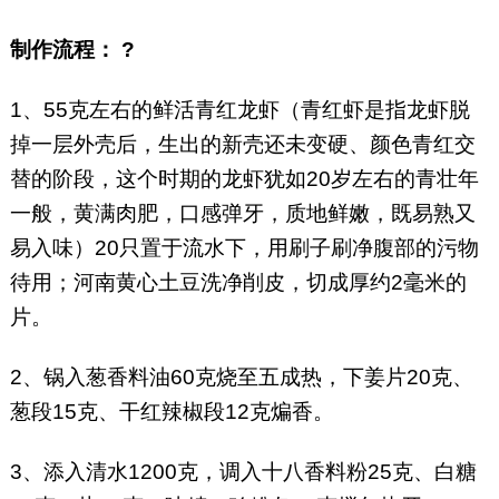
制作流程： ?
1、55克左右的鲜活青红龙虾（青红虾是指龙虾脱
掉一层外壳后，生出的新壳还未变硬、颜色青红交
替的阶段，这个时期的龙虾犹如20岁左右的青壮年
一般，黄满肉肥，口感弹牙，质地鲜嫩，既易熟又
易入味）20只置于流水下，用刷子刷净腹部的污物
待用；河南黄心土豆洗净削皮，切成厚约2毫米的
片。
2、锅入葱香料油60克烧至五成热，下姜片20克、
葱段15克、干红辣椒段12克煸香。
3、添入清水1200克，调入十八香料粉25克、白糖