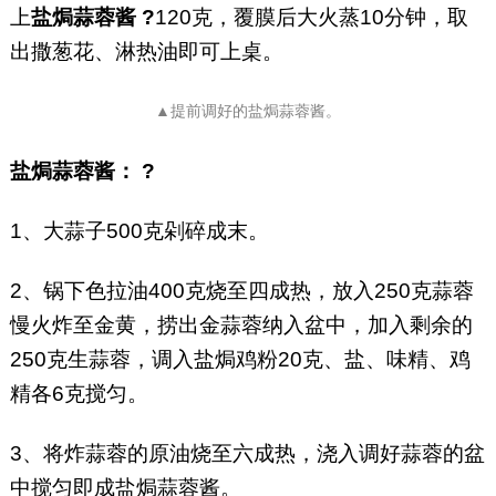
上
盐焗蒜蓉酱 ?
120克，覆膜后大火蒸10分钟，取
出撒葱花、淋热油即可上桌。
▲提前调好的盐焗蒜蓉酱。
盐焗蒜蓉酱： ?
1、大蒜子500克剁碎成末。
2、锅下色拉油400克烧至四成热，放入250克蒜蓉
慢火炸至金黄，捞出金蒜蓉纳入盆中，加入剩余的
250克生蒜蓉，调入盐焗鸡粉20克、盐、味精、鸡
精各6克搅匀。
3、将炸蒜蓉的原油烧至六成热，浇入调好蒜蓉的盆
中搅匀即成盐焗蒜蓉酱。