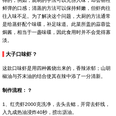
得的，例如，烧制的手法可以充份入味，却会牺牲
鲜弹的口感；清蒸的方法可以保持鲜嫩，但虾肉往
往入味不足。为了解决这个问题，大厨的方法通常
是给蒸虾配个味碟，补足味道。此菜所盖的蒜蓉盐
焗酱，相当于一盏味碟，因此食用时并不会觉得寡
淡。
大子口味虾 ?
这款口味虾是用四种酱烧出来的，香辣浓郁；山胡
椒油与芥末油的结合使其在辣中添了一分清新。
制作流程： ?
1、红壳虾2000克洗净，去头去鳃，开背去虾线，
入九成热油浸炸40秒，捞出沥油。