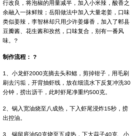
行改良，将泡椒的用量减半，加入小米辣，酸香之
余融入一抹鲜辣；岳阳做法中加入大量老姜，口味
类似姜辣，李智林却只用少许姜爆香，加入了郫县
豆瓣酱、花生酱和孜然，口味复合，别有一番风
味。?
制作流程： ?
1、小龙虾2000克摘去头和鳃，剪掉钳子，用毛刷
刷去污垢，开背抽虾线，放在细流水下反复冲洗30
分钟，捞出沥干，此时虾尾净重约500克。
2、锅入宽油烧至八成热，下入虾尾浸炸15秒，捞
出控油。
3、锅留底油50克烧至五成热，下大蒜子40克、小