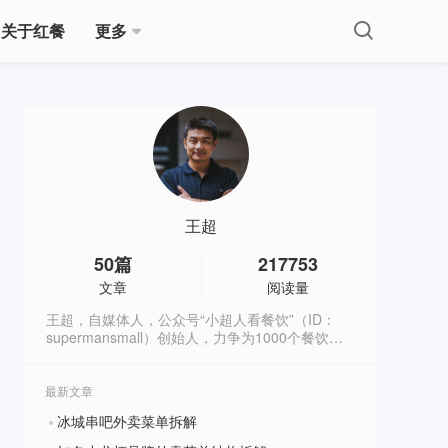
关于红餐
更多
王超
50
篇
217753
文章
阅读量
王超，自媒体人，公众号“小超人看餐饮”（ID：
supermansmall）创始人，力争为1000个餐饮人
传递“正确的餐饮思维”。个人微信：
xiaochaoren8298
最新文章
冰城串吧外卖菜单拆解
?