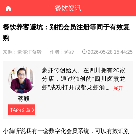
餐饮资讯
餐饮养客避坑：别把会员注册等同于有效复
购
来源：豪侠汇蒋毅
作者：蒋毅
2026-05-28 15:44:25
豪虾传创始人。在四川拥有20家
分店，通过独创的“四川卤煮龙
虾”成功打开成都龙虾消
费市场。从2009年开
蒋毅
始，在网络上连载创业日志，内
TA的文章
容接地气，已接近400万字，被
誉为餐饮行业最有价值的创业实
战宝典。（微信：hxz9861，公
小蒲听说我有一套数字化会员系统，可以有效识别