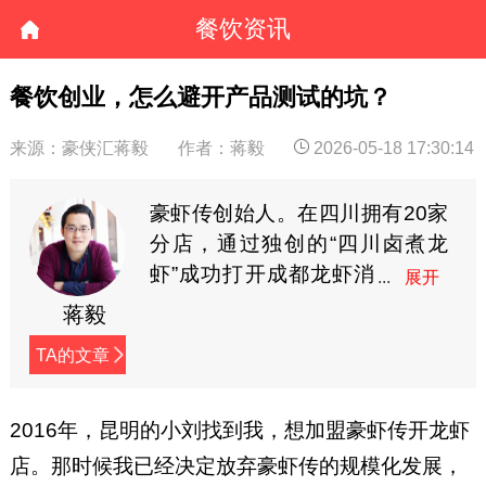
餐饮资讯
餐饮创业，怎么避开产品测试的坑？
来源：豪侠汇蒋毅
作者：蒋毅
2026-05-18 17:30:14
豪虾传创始人。在四川拥有20家
分店，通过独创的“四川卤煮龙
虾”成功打开成都龙虾消
费市场。从2009年开
蒋毅
始，在网络上连载创业日志，内
TA的文章
容接地气，已接近400万字，被
誉为餐饮行业最有价值的创业实
战宝典。（微信：hxz9861，公
2016年，昆明的小刘找到我，想加盟豪虾传开龙虾
众号：luzhulongxia）
店。那时候我已经决定放弃豪虾传的规模化发展，