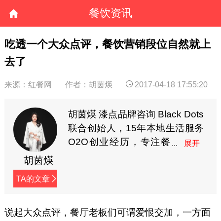
餐饮资讯
吃透一个大众点评，餐饮营销段位自然就上
去了
来源：红餐网
作者：胡茵煐
2017-04-18 17:55:20
胡茵煐 漆点品牌咨询 Black Dots
联合创始人，15年本地生活服务
O2O创业经历，专注餐
饮食品全案营销，多年
胡茵煐
线上线下营销实战经验，曾服务
TA的文章
耶里夏丽、家府潮汕菜、兜约下
饭菜、仟福粥点、湖南食在不一
样、蘇小柳点心专门店、陈记顺
说起大众点评，餐厅老板们可谓爱恨交加，一方面