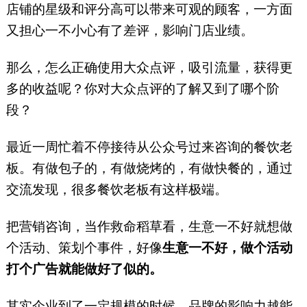
和、潮牛海记、九龙珠餐饮、伊
店铺的星级和评分高可以带来可观的顾客，一方面
佳林开心梦工场等品牌。（微信
又担心一不小心有了差评，影响门店业绩。
号：yuelaoban）
那么，怎么正确使用大众点评，吸引流量，获得更
多的收益呢？你对大众点评的了解又到了哪个阶
段？
最近一周忙着不停接待从公众号过来咨询的餐饮老
板。有做包子的，有做烧烤的，有做快餐的，通过
交流发现，很多餐饮老板有这样极端。
把营销咨询，当作救命稻草看，生意一不好就想做
个活动、策划个事件，好像
生意一不好，做个活动
打个广告就能做好了似的。
其实企业到了一定规模的时候，品牌的影响力越能