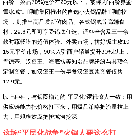
西餐，菜品70%定价在20元以下，被称为“西餐界蜜
雪冰城”。呷哺集团推出的自选小火锅品牌“呷哺牧
场”，则推出高品质新鲜肉品、各式锅底等高端食
材，29.8元即可享受锅底任选、调料全含及三十余
款时蔬畅吃的超值体验。外卖市场，拼好饭主攻10-
15元平价市场，90%入驻商户销量提升30%以上，
肯德基、汉堡王、海底捞等知名品牌纷纷与其联合
定制套餐，如汉堡王一份早餐汉堡豆浆套餐仅售
12.9元。
以上种种，与锅圈榴莲的“平民化”逻辑惊人一致：用
供应链能力把价格打下来，用爆品策略把流量拉上
去，用规模效应把护城河挖深。
这场“平民化战争”火锅人要这么打