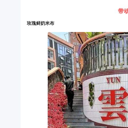
带
玫瑰鲜奶米布