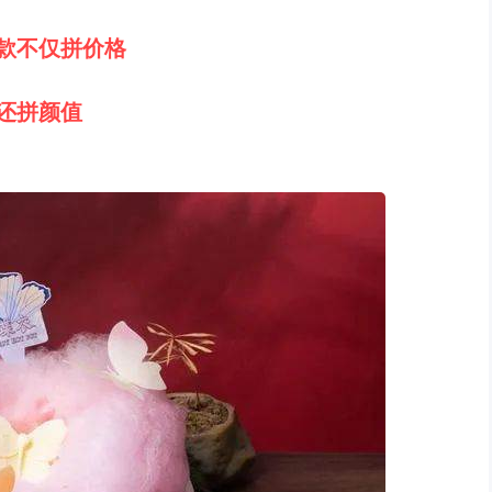
款不仅拼价格
还拼颜值