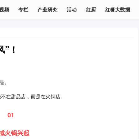
视频
专栏
产业研究
活动
红厨
红餐大数据
风”！
品。
能不在甜品店，而是在火锅店。
01
域火锅兴起