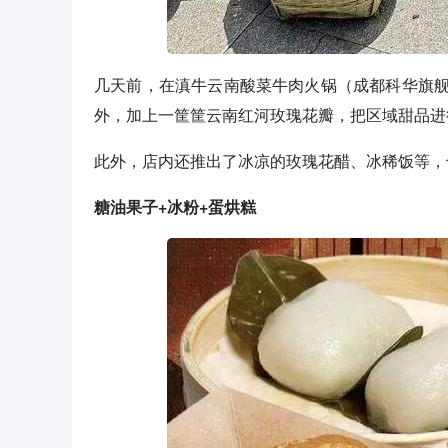
几天前，在滇牛云南酸菜牛肉火锅（成都科华旗
外，加上一筐筐云南红河玫瑰花瓣，把区域甜品进
此外，店内还推出了冰凉的玫瑰花醋、冰稀饭等，
糖油果子+冰粉+蛋烘糕