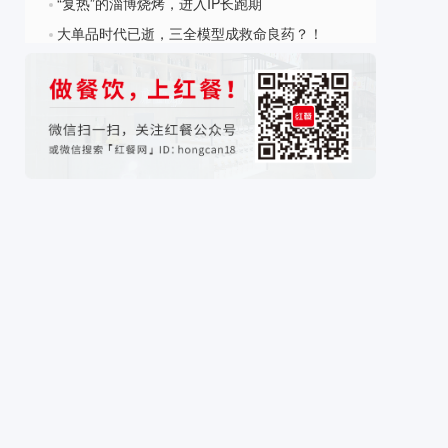
“复热”的淄博烧烤，进入IP长跑期
?
大单品时代已逝，三全模型成救命良药？！
?