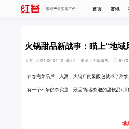
首页
资讯
火锅甜品新战事：瞄上“地域
大龙
·
2024-06-04 10:59:37
来源：火锅餐见
8770
在卷完菜品后，入夏，火锅店的显眼包就成了甜饮
有一个不争的事实是，最受”顾客欢迎的甜饮品可
地