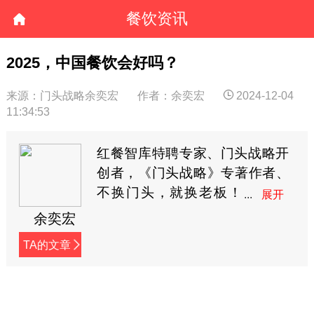
餐饮资讯
2025，中国餐饮会好吗？
来源：门头战略余奕宏
作者：余奕宏
2024-12-04
11:34:53
红餐智库特聘专家、门头战略开
创者，《门头战略》专著作者、
不换门头，就换老板！
黑马会特聘加速教练、
余奕宏
中国餐饮1000家知名品牌门头战
TA的文章
略导师。公众号：奕宏品类观
（xingzheyh)