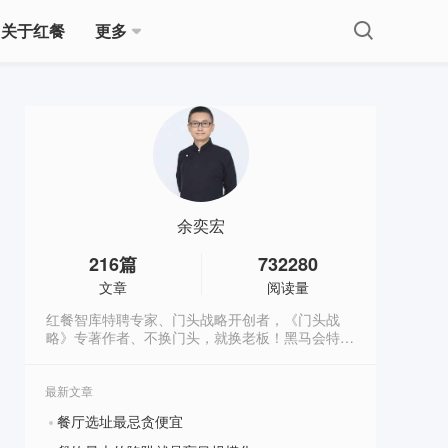
关于红餐
更多
余奕宏
216
篇
732280
文章
阅读量
红餐智库特聘专家、门头战略开创者，《门头战
略》专著作者、不换门头，就换老板！黑马会特聘
加速教练、中国餐饮1000家知名品牌门头战略导
师。公众号：奕宏品类观（xingzheyh)
最新文章
餐厅选址最忌贪便宜
?