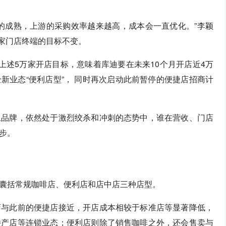
的成熟，上游的采购效率越来越高，成本会一直优化。”李颖
万家门店终端的目标不变。
上述5万家开店目标，意味着库迪要在未来10个月开店近4万
新业态“便利店型”， 同时再次启动此前暂停的便捷店招商计
土品牌，依然处于激烈绞杀和冲刺的态势中，谁在营收、门店
步。
囊括常规咖啡店、便利店和店中店三种店型。
店与此前的便捷店接近，开店成本相较于标准店等显著降低，
特产店等连锁业态；便利店则除了销售咖啡之外，还会售卖与