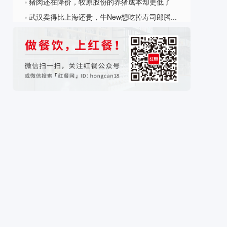
猪肉还在降价，牧原股份的养猪成本却更低了
?
武汉卖得比上海还贵，牛New想吃掉寿司郎腾出的肉
?