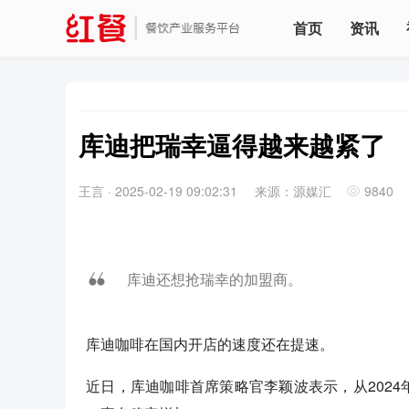
首页
资讯
库迪把瑞幸逼得越来越紧了
王言
·
2025-02-19 09:02:31
来源：源媒汇
9840
库迪还想抢瑞幸的加盟商。
库迪咖啡在国内开店的速度还在提速。
近日，库迪咖啡首席策略官李颖波表示，从202