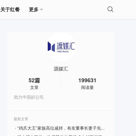
关于红餐
更多
源媒汇
52
篇
199631
文章
阅读量
助力中国好公司
最新文章
“鸡爪大王”家族高位减持，有友董事长妻子先拿一个亿？
?