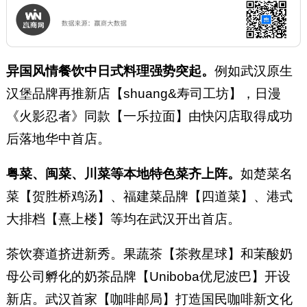
异国风情餐饮中日式料理强势突起。
例如武汉原生
汉堡品牌再推新店【shuang&寿司工坊】，日漫
《火影忍者》同款【一乐拉面】由快闪店取得成功
后落地华中首店。
粤菜、闽菜、川菜等本地特色菜齐上阵。
如楚菜名
菜【贺胜桥鸡汤】、福建菜品牌【四道菜】、港式
大排档【熹上楼】等均在武汉开出首店。
茶饮赛道挤进新秀。果蔬茶【茶救星球】和茉酸奶
母公司孵化的奶茶品牌【Uniboba优尼波巴】开设
新店。武汉首家【咖啡邮局】打造国民咖啡新文化