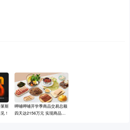
特莱斯
呷哺呷哺开学季商品交易总额
州见！
四天达2156万元 实现商品转
化率超40%