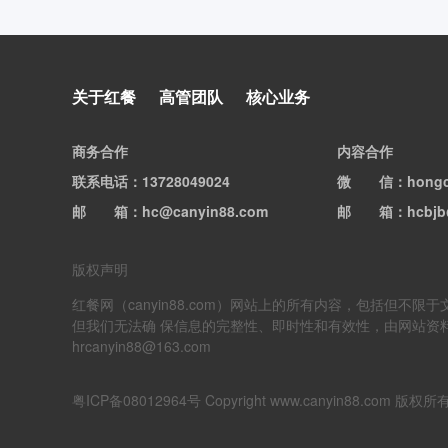
黑马“祐禾”快速扩张，贵价面
关于红餐
高管团队
核心业务
包又杀回来了
商务合作
内容合作
联系电话
：13728049024
微信
：hong
邮箱
：hc@canyin88.com
邮箱
：hcbjb
版权声明
红餐网（canyin88.com）网站上的所有内容，包括
但我们无法确 保信息的完整性、即时性和有效性，由网站资
hrcanyin88@163.com
粤ICP备08012964号
Copyright www.canyin88.co