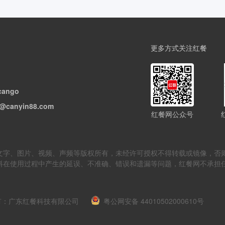
更多方式关注红餐
cango
@canyin88.com
红餐网公众号
但不限于文字、图片、视频、声频等版权所有，未经许可授权不得转载或镜像
料在使用过程中产生的延误、不准确、错误和遗漏等问题，红餐网不承担
m 版权所有：广东红餐科技有限公司
粤公网安备 44010502000610号