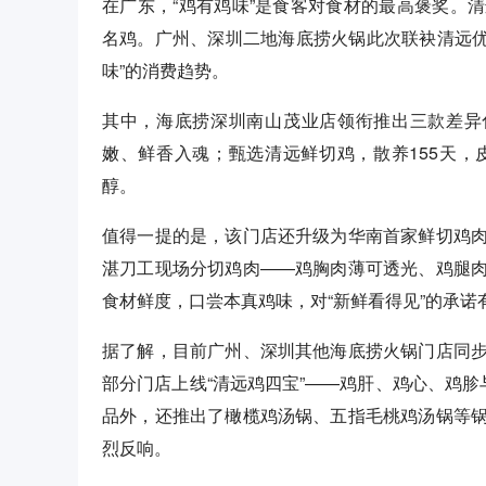
在广东，“鸡有鸡味”是食客对食材的最高褒奖。
名鸡。广州、深圳二地海底捞火锅此次联袂清远优
味”的消费趋势。
其中，海底捞深圳南山茂业店领衔推出三款差异
嫩、鲜香入魂；甄选清远鲜切鸡，散养155天
醇。
值得一提的是，该门店还升级为华南首家鲜切鸡
湛刀工现场分切鸡肉——鸡胸肉薄可透光、鸡腿
食材鲜度，口尝本真鸡味，对“新鲜看得见”的承诺
据了解，目前广州、深圳其他海底捞火锅门店同
部分门店上线“清远鸡四宝”——鸡肝、鸡心、鸡胗
品外，还推出了橄榄鸡汤锅、五指毛桃鸡汤锅等
烈反响。