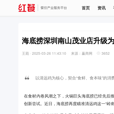
首页
资讯
海底捞深圳南山茂业店升级
王菀
·
2025-03-26 11:43:10
来源： 赢商网
3652
以清远鸡为核心，契合“食鲜、食本味”的消
在食材内卷风潮之下，火锅巨头海底捞已经先后
创新尝试。近日，海底捞再度瞄准清远鸡这一“岭南