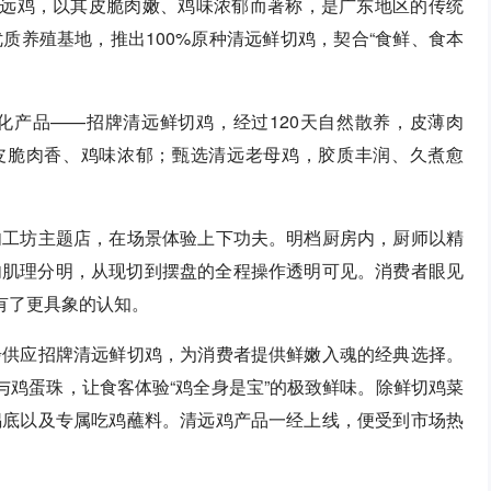
清远鸡，以其皮脆肉嫩、鸡味浓郁而著称，是广东地区的传统
质养殖基地，推出100%原种清远鲜切鸡，契合“食鲜、食本
化产品——招牌清远鲜切鸡，经过120天自然散养，皮薄肉
，皮脆肉香、鸡味浓郁；甄选清远老母鸡，胶质丰润、久煮愈
肉工坊主题店，在场景体验上下功夫。明档厨房内，厨师以精
肉肌理分明，从现切到摆盘的全程操作透明可见。消费者眼见
有了更具象的认知。
步供应招牌清远鲜切鸡，为消费者提供鲜嫩入魂的经典选择。
与鸡蛋珠，让食客体验“鸡全身是宝”的极致鲜味。除鲜切鸡菜
锅底以及专属吃鸡蘸料。清远鸡产品一经上线，便受到市场热