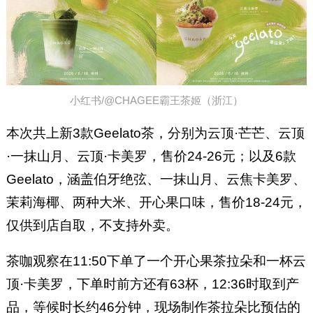
小红书/@CHAGEE霸王茶姬（浙江）
本次共上新3款Geelato茶，分别为云顶·芒芒、云顶
·一抹山月、云顶·卡美罗，售价24-26元；以及6款
Geelato，涵盖伯牙绝弦、一抹山月、云焦卡美罗、
茉莉海椰、两种大米、开心果口味，售价18-24元，
仅供到店自取，不支持外卖。
茶咖观察在11:50下单了一个开心果茶拉朵和一杯云
顶·卡美罗，下单时前方还有63杯，12:36时取到产
品，等候时长约46分钟，现场制作茶拉朵比预估的