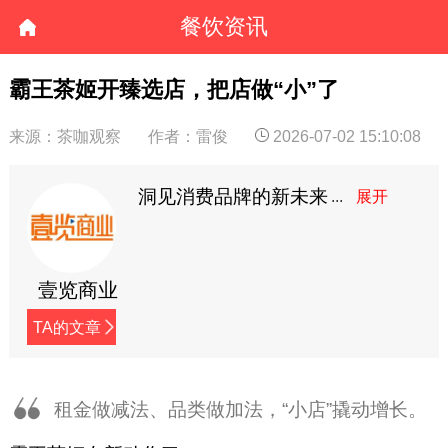
餐饮资讯
霸王茶姬开臻选店，把店做“小”了
来源：茶咖观察
作者：雷俊
2026-07-02 15:10:08
洞见消费品牌的新未来
壹览商业
TA的文章
租金做减法、品类做加法，“小店”撬动增长。