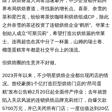
除了烘焙赛道入局者迅速攀升，不少企业都开始跨
界布局烘焙赛道，寻找新的增长点。喜茶、奈雪的
茶和星巴克，纷纷将茶饮咖啡和烘焙组成CP，除此
之外奈雪的茶还投资了连锁烘焙企业“鹤所”。华莱士
创始人成立“可斯贝莉”，希望打造出烘焙届的华莱
士。连商超也在其中分了一杯羹，山姆的瑞士卷、
榴莲蛋糕常年都是社交平台上的顶流。
但烘焙圈的生意并不好做。
2023开年以来，不少明星烘焙企业都出现闭店的情
况。曾经豪掷1个亿打造巨型烘焙门店的“昂司蛋
糕”发布公告称2月20日起全面停产停业；去年就曾
陷入关店风波的连锁烘焙品牌克莉丝汀，自爆欠款
5700万元，并已关闭所有门店；一度估值达到20亿