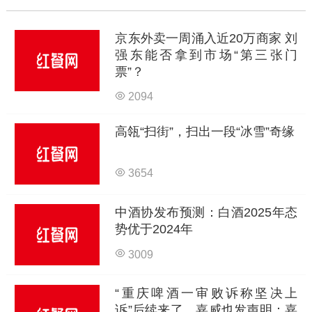
京东外卖一周涌入近20万商家 刘
强东能否拿到市场“第三张门
票”？
2094
高瓴“扫街”，扫出一段“冰雪”奇缘
3654
中酒协发布预测：白酒2025年态
势优于2024年
3009
“重庆啤酒一审败诉称坚决上
诉”后续来了，嘉威也发声明：嘉