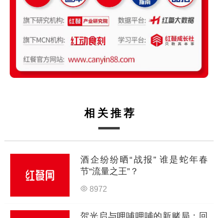
相关推荐
酒企纷纷晒“战报” 谁是蛇年春
节“流量之王”？
8972
贺光启与呷哺呷哺的新赌局：回