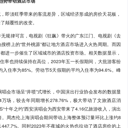
趋势带动酒店市场
式，即淡旺季带来的客流差异，区域经济形成的房价天花板，
来了颠覆性的改变。
现并无规律可言，电视剧《狂飙》带火的广东江门、电视剧《去
搜榜上的“世外桃源”都让地方酒店市场进入火热周期。而因
津都进一步催生了区域城市的酒店投资市场。相关数据显示，
住率也持续保持在高位，2023年五一长假期间，大批游客纷
均入住率为85%。劳动节5天假期的平均入住率为94.6%。峰
演唱会市场呈“井喷”式增长，中国演出行业协会发布的数据显
4万场，较去年同期增长278.76%，极大带动了文旅酒店消
S“十年之约”西安演唱会为西安带来了4.16亿旅游收入，演出
倍。周杰伦上海演唱会期间带动上海整体预订量环比上涨约8
47.7%。同时2023年不夜城的火热也拉动了酒店房价的上