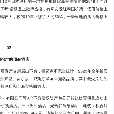
年12月日本酒店的平均客房单价比新冠疫情前的2019年同月
不起了吗”话题登上微博热搜，有网友发现泰国机票、酒店价格上
较大，较2019年上涨了大约50%，一些当地的酒店价格上
02
货架”的顶奢酒店
酒店资产交易层出不穷，据迈点不完全统计，2023年全年拍卖
乏喜来登、费尔蒙、威斯汀等国际知名品牌，其中最受关注的
尔顿酒店和上海宝格丽酒店。
天津）有限公司等3户不良债权资产包公开转让处置项目成功出
卡尔顿酒店、三亚洲际酒店、光合谷温泉酒店，建筑面积合计
拍卖，起始价为29.59亿元。该标的公开竞价中，买家H5219是