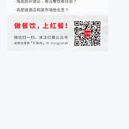
海底捞开酒店，卷完餐饮卷住宿？
?
为主的文旅产业赋能平台，旗下拥有文旅头号媒
体“迈点网”与文旅大数据中心“迈点研究院”两大品
高星级酒店和菜市场抢生意？
?
牌。