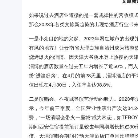
文旅新
如果说过去酒店业遵循的是一套规律性的营收模
那么2023年各类文旅新趋势的出现给酒店行业带
一是小众目的地的兴起。2023年网红城市的出
有风的地方》让云南省大理白族自治州成为旅游热
烧烤爆火的淄博、因天津大爷跳水登上热搜的天
淄博的酒店数量在过去五年内增长了近50%，而入
纷“进淄赶烤”。在4月的前28天里，淄博酒店的平
值出现在4月30日，入住率高达98.8%。
二是演唱会、不夜城等演艺活动的吸力。2023年
示，今年前三季度，全国营业性演出产次达34.2
费，“一场演唱会带火一座城”成为常态，如TFBOY
期间西安住宿提前预订量较去年同期增长超过30
倍、天津演唱会期间拉动天津酒店订单同比增增长4