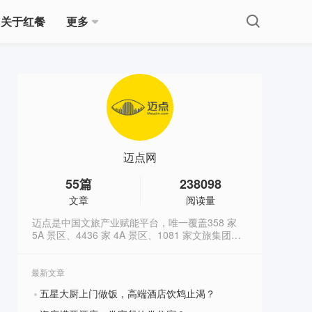
关于红餐
更多
迈点网
55
篇
238098
文章
阅读量
迈点是中国文旅产业赋能平台，唯一覆盖358 家
5A 景区、4436 家 4A 景区、1081 家文旅集团、
2846 个区县政府、6000 个酒店品牌核心决策者圈
层的文旅产业平台。迈点成立于2009年，隶属于
杭州东方网升科技股份有限公司（新三板上市，股
最新文章
票代码835191）。与单一行业媒体不同，迈点同
五星大厨上门做饭，高端酒店饮鸩止渴？
时具备媒体传播、数据研究、资源链接和商业陪跑
?
四重能力，以服务政府、文旅、酒店、景区和公寓