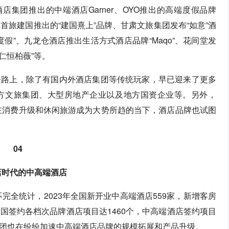
酒店集团推出的中端酒店Garner、OYO推出的高端度假品牌
、首旅建国推出的“建国熹上”品牌、甘肃文旅集团发布“如意”酒
假”、九龙仓酒店推出生活方式酒店品牌“Maqo”、花间堂发
仁恒柏薇”等。
条路上，除了有国内外酒店集团等传统玩家，早已迎来了更多
方文旅集团、大型房地产企业以及地方国资企业等。另外，
，在消费升级和休闲旅游成为大势所趋的当下，酒店品牌也试图
04
店时代的中高端酒店
完全统计，2023年全国新开业中高端酒店559家，新增客房
年全国签约各档次品牌酒店项目达1460个，中高端酒店签约项目
集团也在纷纷加速中高端酒店品牌的规模拓展和产品升级。