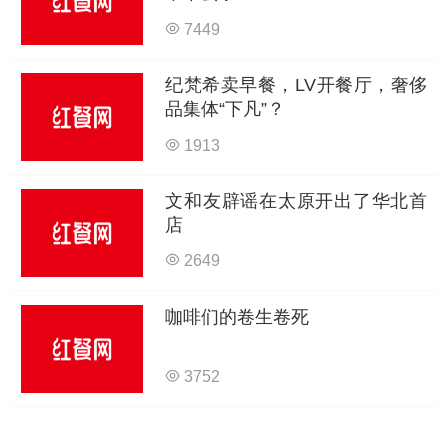
7449
纪梵希卖早餐，LV开餐厅，奢侈
品集体“下凡”？
1913
文和友辟谣在太原开出了华北首
店
2649
咖啡们的卷生卷死
3752