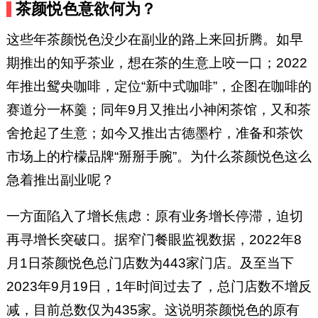
茶颜悦色意欲何为？
这些年茶颜悦色没少在副业的路上来回折腾。如早
期推出的知乎茶业，想在茶的生意上咬一口；2022
年推出鸳央咖啡，定位“新中式咖啡”，企图在咖啡的
赛道分一杯羹；同年9月又推出小神闲茶馆，又和茶
舍抢起了生意；如今又推出古德墨柠，准备和茶饮
市场上的柠檬品牌“掰掰手腕”。为什么茶颜悦色这么
急着推出副业呢？
一方面陷入了增长焦虑：原有业务增长停滞，迫切
再寻增长突破口。据窄门餐眼监视数据，2022年8
月1日茶颜悦色总门店数为443家门店。及至当下
2023年9月19日，1年时间过去了，总门店数不增反
减，目前总数仅为435家。这说明茶颜悦色的原有