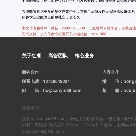
中国的餐饮市场目前还仅仅处于初期发展阶段，我们要做的是选择好的
希望能够看到更多的餐饮连锁企业，重视产品研发以及完善供应链体系
的餐饮企业能够走的更扎实，更长久！
本文作者赖林萍（微信：llp931180388），红餐网专栏作者；转
同或支持。加入作者专栏请联系小编微信 ：cjm1900
关于红餐
高管团队
核心业务
商务合作
内容合作
联系电话
：13728049024
微信
：hong
邮箱
：hc@canyin88.com
邮箱
：hcbjb
版权声明
红餐网（canyin88.com）网站上的所有内容，包括
但我们无法确 保信息的完整性、即时性和有效性，由网站资
hrcanyin88@163.com