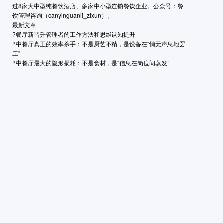
过8家大中型纯餐饮酒店、多家中小型连锁餐饮企业。公众号：餐
饮管理咨询（canyinguanli_zixun）。
最新文章
?
餐厅新晋升管理者的工作方法和思维认知提升
?
中餐厅真正的效率杀手：不是厨艺不精，是设备在“悄无声息地罢
工”
?
中餐厅最大的隐形损耗：不是食材，是“信息在岗位间蒸发”