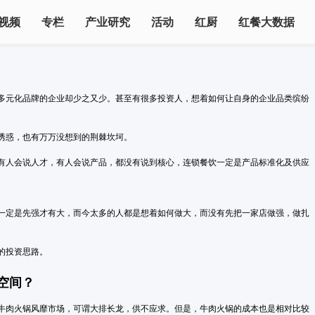
视频
专栏
产业研究
活动
红厨
红餐大数据
多元化品牌的企业却少之又少。甚至有很多投资人，想着如何让自身的企业品类缤纷
诱惑，也有万万没想到的荆棘坎坷。
有人会说人才，有人会说产品，都没有说到核心，连锁餐饮一定是产品标准化及供应
一定是先强才有大，而今太多的人都是想着如何做大，而没有先把一家店做强，做扎
的投资思路。
空间？
潮汕牛肉火锅风靡市场，可谓大排长龙，供不应求。但是，牛肉火锅的成本也是相对比较