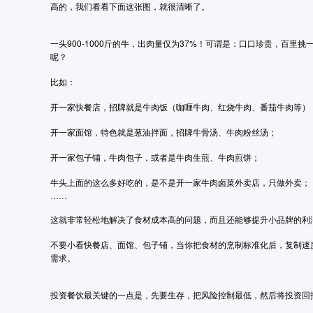
高的，我们看看下面这张图，就很清晰了。
一头900-1000斤的牛，出肉量仅为37%！可谓是：口口珍贵，百
呢？
比如：
开一家快餐店，招牌就是牛肉饭（咖喱牛肉、红烧牛肉、番茄牛肉等）
开一家面馆，特色就是葱油拌面，招牌牛骨汤、牛肉粉丝汤；
开一家包子铺，牛肉包子，或者是牛肉生煎、牛肉煎饼；
牛头上面的这么多好吃的，是不是开一家牛肉卤菜外卖店，只做外卖；
……
这就非常轻松地解决了食材成本高的问题，而且还能够提升小品牌的利
不要小看快餐店、面馆、包子铺，当你把食材的烹制标准化后，复制速
需求。
投资餐饮最关键的一点是，先要生存，把风险控制最低，然后将投资回