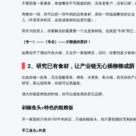
不要想着一夜暴富，靠做餐饮不可能做到的，没有老客户，没有口碑，
再教你一招，你可以把一些牛肉的边角食材，卖给一些低端餐饮的企业
入（毕竟库存积压，会造成食材的品质问题）。
而作为投资人，你要解决的最重要一个点是食材链，也就是“牛肉”而已
［专一］——［专业］——才能做的更好！
如果你开了潮汕牛肉火锅，又去开一家烧烤店，试问，你要找多少食材
2、研究已有食材，让产业链无心插柳柳成荫
比如你做一款鱼，无论是酸菜鱼、烤鱼、水煮鱼、鱼火锅，首先你的产
研究，那么很简单，你就可以死磕鱼。
满大街都是烤鱼的时候，你可以做鱼类的其它品牌。
剁椒鱼头+特色的粗粮饭
开一家面积只有30-50平米的店，只做剁椒鱼头，你只要把握好烹制
手工鱼丸+
外卖