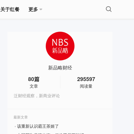
关于红餐
更多
新品略财经
80
篇
295597
文章
阅读量
泛财经观察，新商业评论
最新文章
该重新认识霸王茶姬了
?