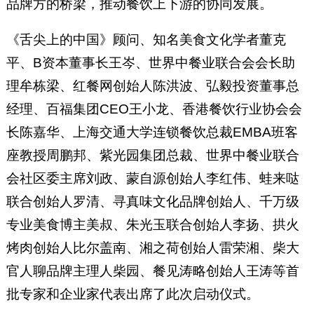
品牌方的桥梁，推动餐饮上下游的协同发展。
《舌尖上的中国》顾问、知名美食文化学者董克
平、B资本董事长王岑、世界中餐业联合会会长助
理牟栋梁、红餐网创始人陈洪波、弘毅投资董事总
经理、百福集团CEO王小龙、香港餐饮行业协会会
长陈嘉华、上海交通大学连锁餐饮总裁EMBA班客
座教授周鹏邦、紫光园集团总裁、世界中餐业联合
会社区委主席刘政、蒙自源创始人李红伟、蛙来哒
联合创始人罗清、寻真味文化品牌创始人、千万级
专业美食博主美叔、朱光玉联合创始人李扬、拱火
烤肉创始人比尔盖南、湘之荷创始人雷荣湘、柴大
官人聊品牌主理人柴园、餐见涛略创始人王涛等首
批专家和企业家代表出席了此次启动仪式。