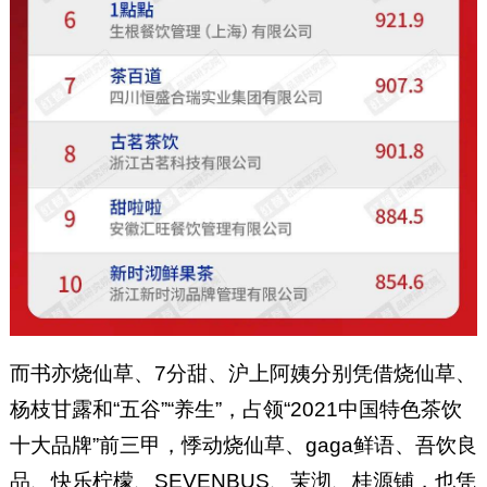
而书亦烧仙草、7分甜、沪上阿姨分别凭借烧仙草、
杨枝甘露和“五谷”“养生”，占领“2021中国特色茶饮
十大品牌”前三甲，悸动烧仙草、gaga鲜语、吾饮良
品、快乐柠檬、SEVENBUS、茉沏、桂源铺，也凭