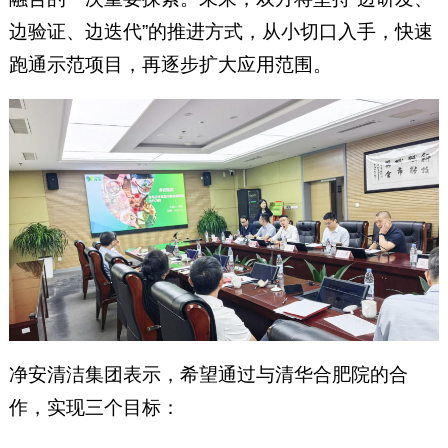
边验证、边迭代”的推进方式，从小切口入手，快速
跑通示范项目，再逐步扩大应用范围。
净安清洁集团表示，希望通过与清华合肥院的合
作，实现三个目标：