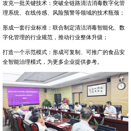
攻克一批关键技术：突破全链路清洁消毒数字化管
理系统、在线传感、风险预警等领域的技术瓶颈；
形成一套行业标准：联合制定清洁消毒智能化、数
字化管理的行业规范，推动行业整体升级；
打造一个示范模式：形成可复制、可推广的食品安
全智能治理模式，为更多企业提供参考。