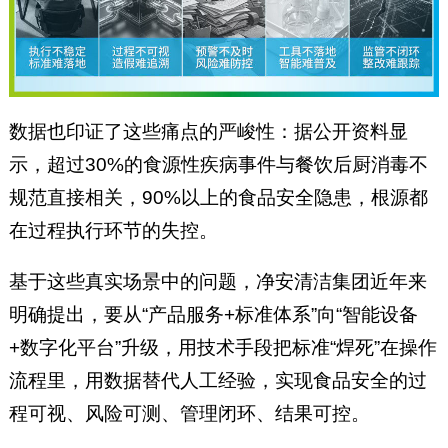
数据也印证了这些痛点的严峻性：据公开资料显
示，超过30%的食源性疾病事件与餐饮后厨消毒不
规范直接相关，90%以上的食品安全隐患，根源都
在过程执行环节的失控。
基于这些真实场景中的问题，净安清洁集团近年来
明确提出，要从“产品服务+标准体系”向“智能设备
+数字化平台”升级，用技术手段把标准“焊死”在操作
流程里，用数据替代人工经验，实现食品安全的过
程可视、风险可测、管理闭环、结果可控。