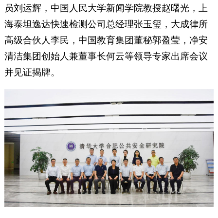
员刘运辉，中国人民大学新闻学院教授赵曙光，上
海泰坦逸达快速检测公司总经理张玉玺，大成律所
高级合伙人李民，中国教育集团董秘郭盈莹，净安
清洁集团创始人兼董事长何云等领导专家出席会议
并见证揭牌。