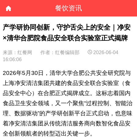
餐饮资讯
产学研协同创新，守护舌尖上的安全｜净安
×清华合肥院食品安全联合实验室正式揭牌
来源：红餐网
作者：红餐编辑部
2026-06-04
16:06:06
2026年5月30日，清华大学合肥公共安全研究院与
上海净安清洁集团共建的食品安全联合实验室（食
品安全中心）在合肥正式揭牌成立。这标志着国内
食品卫生安全领域，又一个聚焦“过程控制、智能治
理、数据驱动”的产学研创新平台正式启动，也意味
着净安清洁集团从传统清洁服务商向数智化食品安
全创新领航者的转型迈出关键一步。