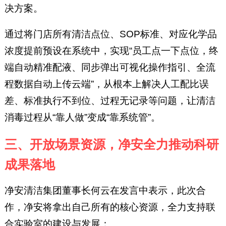
决方案。
通过将门店所有清洁点位、SOP标准、对应化学品
浓度提前预设在系统中，实现“员工点一下点位，终
端自动精准配液、同步弹出可视化操作指引、全流
程数据自动上传云端”，从根本上解决人工配比误
差、标准执行不到位、过程无记录等问题，让清洁
消毒过程从“靠人做”变成“靠系统管”。
三、开放场景资源，净安全力推动科研
成果落地
净安清洁集团董事长何云在发言中表示，此次合
作，净安将拿出自己所有的核心资源，全力支持联
合实验室的建设与发展：