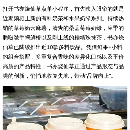
打开书亦烧仙草点单小程序，首先映入眼帘的就是
近期频频上新的有料奶茶和水果奶绿系列。持续热
销的草莓奶云麻薯，清爽的桑葚莓莓奶绿，应季的
脆啵啵手捣鲜橙以及刚上线的糯糯珠抹茶，书亦烧
仙草已陆续推出近10款多料饮品。凭借鲜果+小料
的组合搭配，多重复合香味的差异化口感以及平价
高质的产品特性，书亦烧仙草正通过产品形态与品
类的创新，悄悄地收复失地，带动“品牌向上”。