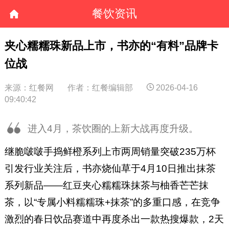
餐饮资讯
夹心糯糯珠新品上市，书亦的“有料”品牌卡
位战
来源：红餐网
作者：红餐编辑部
2026-04-16
09:40:42
进入4月，茶饮圈的上新大战再度升级。
继脆啵啵手捣鲜橙系列上市两周销量突破235万杯
引发行业关注后，书亦烧仙草于4月10日推出抹茶
系列新品——红豆夹心糯糯珠抹茶与柚香芒芒抹
茶，以“专属小料糯糯珠+抹茶”的多重口感，在竞争
激烈的春日饮品赛道中再度杀出一款热搜爆款，2天