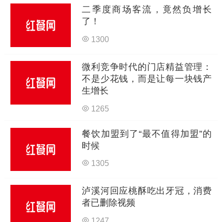
二季度商场客流，竟然负增长
了！
1300
微利竞争时代的门店精益管理：
不是少花钱，而是让每一块钱产
生增长
1265
餐饮加盟到了“最不值得加盟”的
时候
1305
泸溪河回应桃酥吃出牙冠，消费
者已删除视频
1247