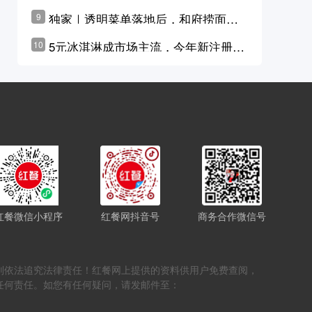
横州花价冲破50元一斤
独家｜透明菜单落地后，和府捞面李
9
学林公布未来10年计划
5元冰淇淋成市场主流，今年新注册相
10
关企业华东领跑，东北紧随其后
红餐微信小程序
红餐网抖音号
商务合作微信号
，否则依法追究法律责任！红餐网上提供的资料供用户免费查阅，
任何责任。如您有任何疑问，请发邮件至：