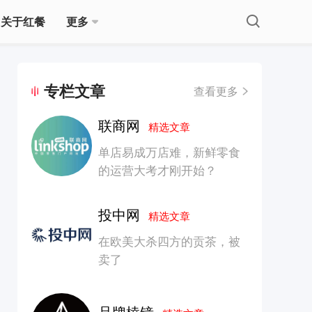
关于红餐
更多
专栏文章
查看更多
联商网
精选文章
单店易成万店难，新鲜零食
的运营大考才刚开始？
投中网
精选文章
在欧美大杀四方的贡茶，被
卖了
品牌棱镜