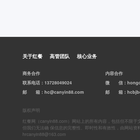
关于红餐
高管团队
核心业务
商务合作
内容合作
联系电话
：13728049024
微信
：hong
邮箱
：hc@canyin88.com
邮箱
：hcbjb
版权声明
红餐网（canyin88.com）网站上的所有内容，包括
但我们无法确 保信息的完整性、即时性和有效性，由网站资
hrcanyin88@163.com