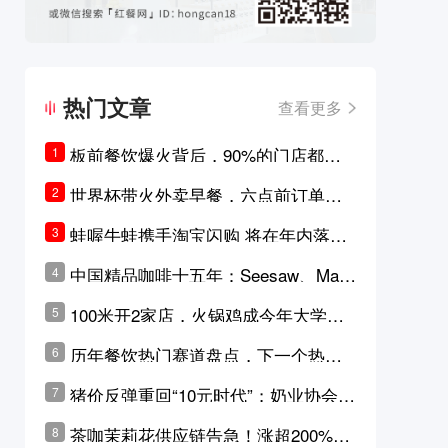
热门文章
查看更多
板前餐饮爆火背后，90%的门店都只
1
是徒有其表的刻意作秀？
世界杯带火外卖早餐，六点前订单大
2
涨超5成，巴西比赛成“早餐带货王”
蛙喔牛蛙携手淘宝闪购 将在年内落地3
3
0家品牌卫星店
中国精品咖啡十五年：Seesaw、Man
4
ner、M Stand为何结出了不同的果
100米开2家店，火锅鸡成今年大学城
5
实？
最火生意？
历年餐饮热门赛道盘点，下一个热门
6
品类是？
猪价反弹重回“10元时代”；奶业协会称
7
原奶价格现回暖迹象
茶咖茉莉花供应链告急！涨超200%，
8