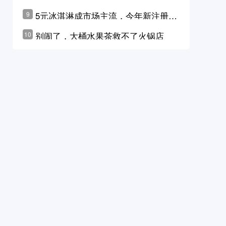
学林公布未来10年计划
5元冰淇淋成市场主流，今年新注册相
9
关企业华东领跑，东北紧随其后
别闹了，大桶水果茶救不了火锅店
10