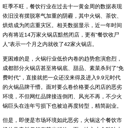
旺季不旺，餐饮行业在过去十一黄金周的数据表现
依旧没有摆脱寒气加重的阴霾，其中火锅、茶饮、
烘焙成为闭店重灾区。相关数据显示，近一年时间
内有将近14万家火锅店黯然闭店，更有“餐饮收尸
人”表示一个月之内就收了42家火锅店。
更困难的是，火锅行业低价内卷的趋势愈演愈烈，
成都部分火锅店甚至将锅底、甜品、素菜杀到了“免
费时代”，直接就把一众还没来得及进入9.9元时代
的火锅品牌干懵。面对要么卷价格要么闭店的恶劣
环境，不但网红品牌接连倒闭、风光不再，不少火
锅巨头在连年亏损下也被迫再度转型，精简副业。
但是，即便是市场环境如此恶劣，火锅这个餐饮市