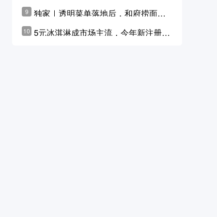
横州花价冲破50元一斤
独家｜透明菜单落地后，和府捞面李
9
学林公布未来10年计划
5元冰淇淋成市场主流，今年新注册相
10
关企业华东领跑，东北紧随其后