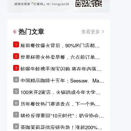
热门文章
查看更多
板前餐饮爆火背后，90%的门店都只
1
是徒有其表的刻意作秀？
世界杯带火外卖早餐，六点前订单大
2
涨超5成，巴西比赛成“早餐带货王”
蛙喔牛蛙携手淘宝闪购 将在年内落地3
3
0家品牌卫星店
中国精品咖啡十五年：Seesaw、Man
4
ner、M Stand为何结出了不同的果
100米开2家店，火锅鸡成今年大学城
5
实？
最火生意？
历年餐饮热门赛道盘点，下一个热门
6
品类是？
猪价反弹重回“10元时代”；奶业协会称
7
原奶价格现回暖迹象
茶咖茉莉花供应链告急！涨超200%，
8