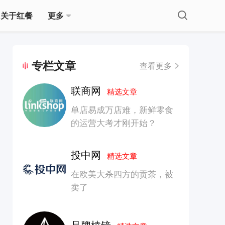
关于红餐
更多
专栏文章
查看更多
联商网
精选文章
单店易成万店难，新鲜零食
的运营大考才刚开始？
投中网
精选文章
在欧美大杀四方的贡茶，被
卖了
品牌棱镜