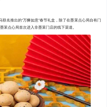
马联名推出的“万狮如意”春节礼盒，除了在墨茉点心局自有门
是墨茉点心局首次进入非墨茉门店的线下渠道。