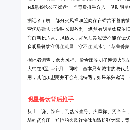
+成熟餐饮公司操盘”。当背后推手介入，借助明
据记者了解，部分火凤祥加盟商存在经营不善的情
营优势确实会影响长期盈利，纵然有明星效应依
商前期投入高、风险大，如果后期经营不能保证
多明星餐饮守得住流量，守不住‘流水’。” 草菁菁
据记者调查，像火凤祥、贤合庄等明星连锁火锅品
大约在9至14个月。同时，基本只有城市的总代
用，其他加盟商并不会有此待遇，如果单独邀请，价
明星餐饮背后推手
从上上谦、辣庄，到热辣壹号、火凤祥、贤合庄
赫的贤合庄、郑恺的火凤祥快速加盟扩张之际，背