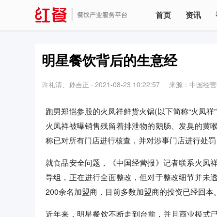
首页
资讯
明星餐饮背后的生意经
许礼清、孙吉正
·
2021-08-23 10:22:57
来源：中国经营
跑男郑恺参股的火凤祥鲜货火锅(以下简称“火凤祥
火凤祥被曝销售残留着排泄物的鹅肠、发臭的黄
称已对所有门店进行核查，并对涉事门店进行处罚
就食品安全问题，《中国经营报》记者联系火凤
导组，正在进行全面整改，但对于整改细节并未
200余名加盟商，目前多数加盟商的投资已经回本
近年来，明星餐饮不断走到台前，并且商业模式已