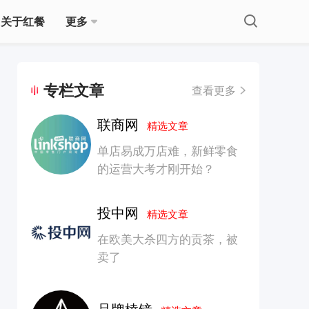
关于红餐
更多
专栏文章
查看更多
联商网
精选文章
单店易成万店难，新鲜零食
的运营大考才刚开始？
投中网
精选文章
在欧美大杀四方的贡茶，被
卖了
品牌棱镜