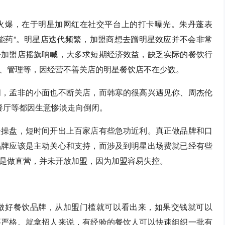
火爆，在于明星加网红在社交平台上的打卡曝光。朱丹蓬表
能药”。明星店迭代频繁，加盟商想去蹭明星效应并不会非常
去加盟店摇旗呐喊，大多求短期经济效益，缺乏实际的餐饮行
、管理等，因经营不善关店的明星餐饮店不在少数。
闭，孟非的小面也不断关店，而韩寒的很高兴遇见你、周杰伦
乐福餐厅等都因生意惨淡走向倒闭。
去操盘，短时间开出上百家店有些急功近利。真正做品牌和口
品牌应该是主动关心和支持，而涉及到明星出场费就已经有些
是做直营，并未开放加盟，因为加盟容易失控。
做好餐饮品牌，从加盟门槛就可以看出来，如果交钱就可以
要严格。就拿招人来说，有经验的餐饮人可以快速组织一批有