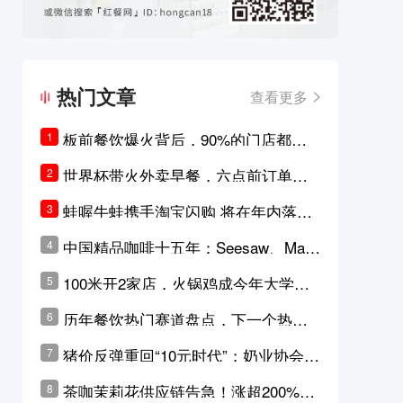
热门文章
查看更多
板前餐饮爆火背后，90%的门店都只
1
是徒有其表的刻意作秀？
世界杯带火外卖早餐，六点前订单大
2
涨超5成，巴西比赛成“早餐带货王”
蛙喔牛蛙携手淘宝闪购 将在年内落地3
3
0家品牌卫星店
中国精品咖啡十五年：Seesaw、Man
4
ner、M Stand为何结出了不同的果
100米开2家店，火锅鸡成今年大学城
5
实？
最火生意？
历年餐饮热门赛道盘点，下一个热门
6
品类是？
猪价反弹重回“10元时代”；奶业协会称
7
原奶价格现回暖迹象
茶咖茉莉花供应链告急！涨超200%，
8