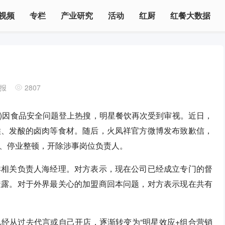
视频
专栏
产业研究
活动
红厨
红餐大数据
报
2807
”)因食品安全问题登上热搜，明星餐饮再次受到审视。近日，
喉、发酸的卤肉等食材。随后，火凤祥官方微博发布致歉信，
、停业整顿，开除涉事岗位负责人。
祥相关负责人海经理。对方表示，现在公司已经成立专门的督
透露。对于外界最关心的加盟商回本问题，对方表示现在共有
。
经从过去代言或自己开店，逐渐转变为“明星效应+组合营销