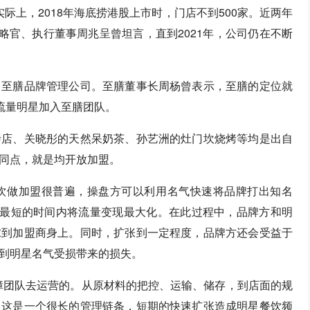
实际上，2018年海底捞港股上市时，门店不到500家。近两年
略官、执行董事周兆呈曾坦言，直到2021年，公司仍在不断
川至膳品牌管理公司。至膳董事长周杨曾表示，至膳的定位就
流量明星加入至膳团队。
烤店、关晓彤的天然呆奶茶、孙艺洲的灶门坎烧烤等均是出自
同点，就是均开放加盟。
饮做加盟很普遍，操盘方可以利用名气快速将品牌打出知名
在最短的时间内将流量变现最大化。在此过程中，品牌方和明
嫁到加盟商身上。同时，扩张到一定程度，品牌方还会受益于
到明星名气受损带来的损失。
障团队去运营的。从原材料的把控、运输、储存，到店面的规
，这是一个很长的管理链条，短期的快速扩张造成明星餐饮频