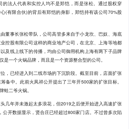
司的法人代表和实控人均不是郑恺，而是张松。通过股权穿
中心(有限合伙)的背后有郑恺的身影，郑恺持有该公司70%股
队由董事长张松带队，公司高管多来自于小龙坎、巴奴、海底
恒业控股有限公司这样的商业地产公司，在北京、上海等地都
，以及线上线下的传播，均由公司御用机构上海有两下子品牌
仅是一个火锅品牌，而且是一个资源整合型的公司。
空位，已经进入到二线市场的下沉阶段。截至目前，店面扩张
正在筹备中。此前火凤祥公开提出了三年开500家的扩张目标。
牌蛙二爷火锅。
庄头几年并未激起太多浪花，但2019之后便开始进入高速扩张
，公开数据显示，贤合庄已经超过800家门店。不过曾多次陷