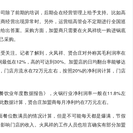
公司除了前期的培训，后期会在经营管理上给予支持。比如高
盟商经营出现异常时。另外，运营组高管会不定期进行全国巡
未给出答案。采购方面，加盟商只需要在火凤祥统一购进锅底
己采购。
更受关注。记者了解到，火凤祥、贤合庄对外称其毛利润率在
润最低在12%，高的可达到30%。加盟店的日均翻台率能够达
计算，门店月流水在72万元左右，按照20%的净利润计算，门店
餐饮业年度数据报告》，火锅行业净利润率一般在11.8%左
照此数据计算，贤合庄加盟商每月净利约在7万元左右。
面餐位数满员的情况计算，但是不可能每天都是爆满，节假
会影响门店的收入。火凤祥的工作人员也坦言确实有部分加盟