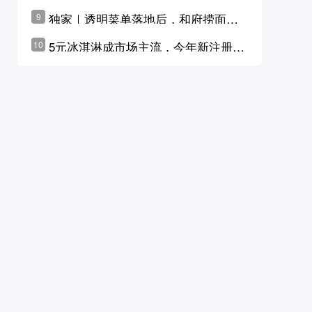
横州花价冲破50元一斤
独家｜透明菜单落地后，和府捞面李
9
学林公布未来10年计划
5元冰淇淋成市场主流，今年新注册相
10
关企业华东领跑，东北紧随其后