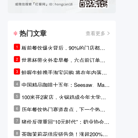
热门文章
查看更多
板前餐饮爆火背后，90%的门店都只
1
是徒有其表的刻意作秀？
世界杯带火外卖早餐，六点前订单大
2
涨超5成，巴西比赛成“早餐带货王”
蛙喔牛蛙携手淘宝闪购 将在年内落地3
3
0家品牌卫星店
中国精品咖啡十五年：Seesaw、Man
4
ner、M Stand为何结出了不同的果
100米开2家店，火锅鸡成今年大学城
5
实？
最火生意？
历年餐饮热门赛道盘点，下一个热门
6
品类是？
猪价反弹重回“10元时代”；奶业协会称
7
原奶价格现回暖迹象
茶咖茉莉花供应链告急！涨超200%，
8