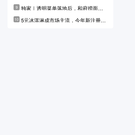
横州花价冲破50元一斤
独家｜透明菜单落地后，和府捞面李
9
学林公布未来10年计划
5元冰淇淋成市场主流，今年新注册相
10
关企业华东领跑，东北紧随其后