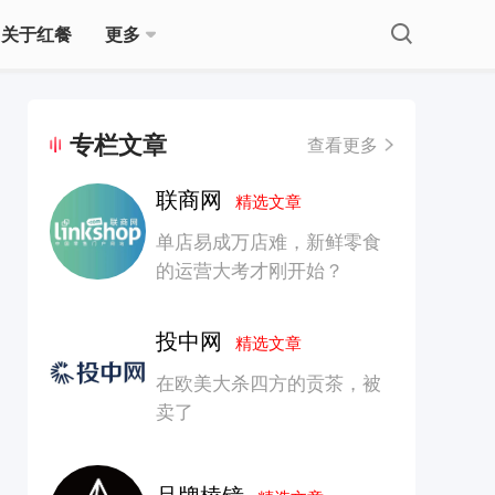
关于红餐
更多
专栏文章
查看更多
联商网
精选文章
单店易成万店难，新鲜零食
的运营大考才刚开始？
投中网
精选文章
在欧美大杀四方的贡茶，被
卖了
品牌棱镜