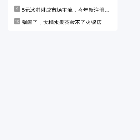
学林公布未来10年计划
5元冰淇淋成市场主流，今年新注册相
9
关企业华东领跑，东北紧随其后
别闹了，大桶水果茶救不了火锅店
10