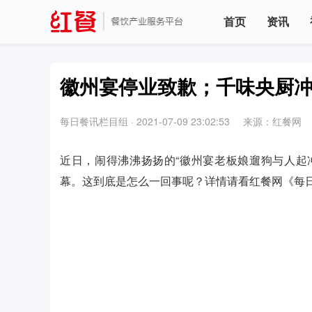
首页
资讯
徽州宴停业致歉；千味央厨
每日餐讯栏目组
·
2021-07-09 23:02:53
来源：红餐网
近日，闹得沸沸扬扬的“徽州宴老板娘遛狗与人起
幕。这到底是怎么一回事呢？详情请看红餐网《每