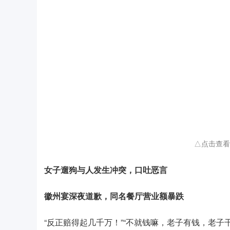
△点击查看
女子遛狗与人发生冲突，口吐恶言
徽州宴深夜道歉，同名餐厅营业额暴跌
“反正赔得起几千万！”“不就钱嘛，老子有钱，老子