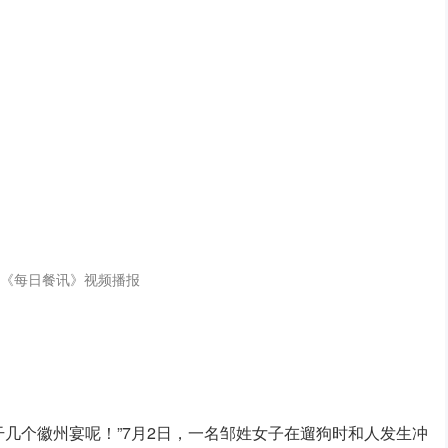
《每日餐讯》视频播报
干几个徽州宴呢！”7月2日，一名邹姓女子在遛狗时和人发生冲