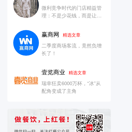
微利竞争时代的门店精益管
理：不是少花钱，而是让每
一块钱产生增长
赢商网
精选文章
二季度商场客流，竟然负增
长了！
壹览商业
精选文章
瑞幸狂卖6000万杯，“冰”从
配角变成了主角