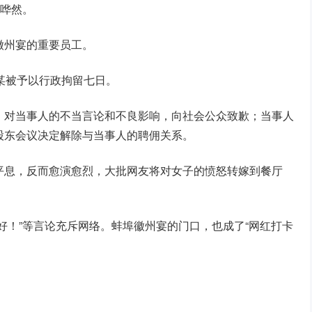
论哗然。
徽州宴的重要员工。
某被予以行政拘留七日。
，对当事人的不当言论和不良影响，向社会公众致歉；当事人
股东会议决定解除与当事人的聘佣关系。
平息，反而愈演愈烈，大批网友将对女子的愤怒转嫁到餐厅
好！”等言论充斥网络。蚌埠徽州宴的门口，也成了“网红打卡
。