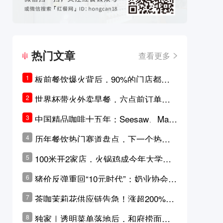
热门文章
查看更多
板前餐饮爆火背后，90%的门店都只
1
是徒有其表的刻意作秀？
世界杯带火外卖早餐，六点前订单大
2
涨超5成，巴西比赛成“早餐带货王”
中国精品咖啡十五年：Seesaw、Man
3
ner、M Stand为何结出了不同的果
历年餐饮热门赛道盘点，下一个热门
4
实？
品类是？
100米开2家店，火锅鸡成今年大学城
5
最火生意？
猪价反弹重回“10元时代”；奶业协会称
6
原奶价格现回暖迹象
茶咖茉莉花供应链告急！涨超200%，
7
横州花价冲破50元一斤
独家｜透明菜单落地后，和府捞面李
8