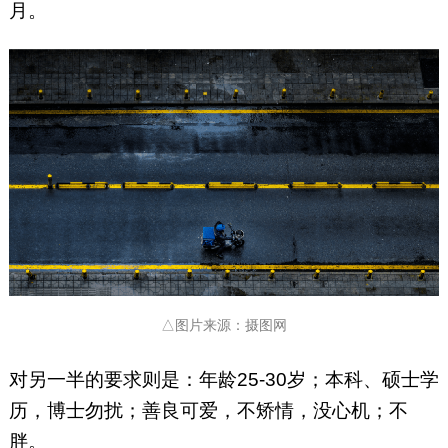
月。
△图片来源：摄图网
对另一半的要求则是：年龄25-30岁；本科、硕士学
历，博士勿扰；善良可爱，不矫情，没心机；不
胖。