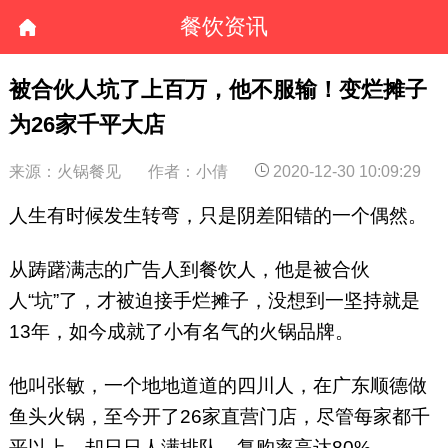
餐饮资讯
被合伙人坑了上百万，他不服输！变烂摊子
为26家千平大店
来源：火锅餐见
作者：小倩
2020-12-30 10:09:29
人生有时候发生转弯，只是阴差阳错的一个偶然。
从踌躇满志的广告人到餐饮人，他是被合伙
人“坑”了，才被迫接手烂摊子，没想到一坚持就是
13年，如今成就了小有名气的火锅品牌。
他叫张敏，一个地地道道的四川人，在广东顺德做
鱼头火锅，至今开了26家直营门店，尽管每家都千
平以上，却日日人满排队，复购率高达80%。