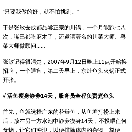
“只要我做的好，就不怕挑剔。”
于是张敏去成都品尝正宗的川锅，一个月能跑七八
次，嘴巴都吃麻木了，还邀请著名的川菜大师、粤
菜大师做顾问......
张敏记得很清楚，2007年9月12日晚上11点开始换
招牌，一个通宵，第二天早上，东灶鱼头火锅正式
开张。
√ 活鱼瘦身静养14天，服务员全程负责煮鱼头
首先，鱼就选择广东的花鲢鱼，从鱼塘打捞上来
后，放在另一方水池中静养瘦身14天，不投喂任何
食物，让它们冲浪，以便排除体内的杂物、粪便、