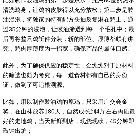
比如制作豉油鸡的第一步是汆水，先用80度的热水
清洗鸡身，让鸡的皮肤得以充分放松；第二步是豉
油浸泡，将独家的特有配方头抽反复淋在鸡上，通
过35分钟的浸泡，让豉油渗透到每一个毛孔中；最
后再将整只鸡斩件分装，斩的部位、厚薄都颇有讲
究，鸡肉厚薄度为一指宽，确保产品的最佳口感。
此外，为了确保供应的稳定性，金戈戈对于原材料
的筛选也颇为考究，每一道食材都有自己的身份
证，做到了可追根溯源。
比如，用以制作豉油鸡的原鸡，只采用广交会金
奖，在山林放养180天，自然成长到4斤左右肉质最
好的走地鸡，当天新鲜到店，现烧现砍，45分钟即
敲钟出炉；