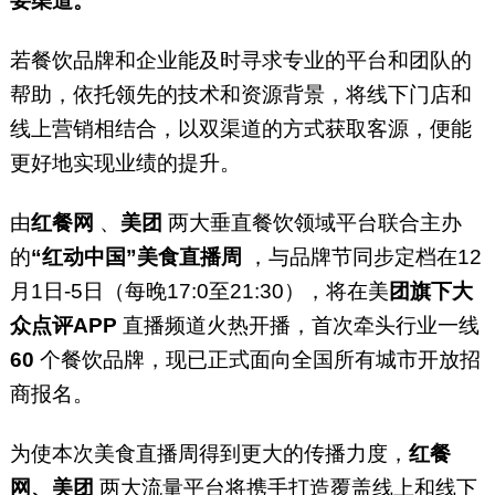
要渠道。
若餐饮品牌和企业能及时寻求专业的平台和团队的
帮助，依托领先的技术和资源背景，将线下门店和
线上营销相结合，以双渠道的方式获取客源，便能
更好地实现业绩的提升。
由
红餐网
、
美团
两大垂直餐饮领域平台联合主办
的
“红动中国”美食直播周
，与品牌节同步定档在12
月1日-5日（每晚17:0至21:30），将在美
团旗下大
众点评APP
直播频道火热开播，首次牵头行业一线
60
个餐饮品牌，现已正式面向全国所有城市开放招
商报名。
为使本次美食直播周得到更大的传播力度，
红餐
网、美团
两大流量平台将携手打造覆盖线上和线下