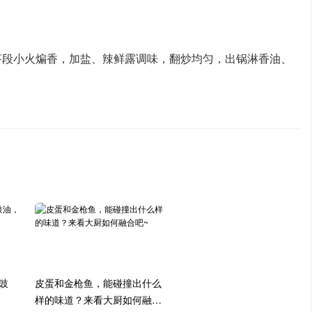
芹段小火煸香，加盐、辣鲜露调味，翻炒均匀，出锅淋香油、
豉
皮蛋和金枪鱼，能碰撞出什么
样的味道？来看大厨如何融合