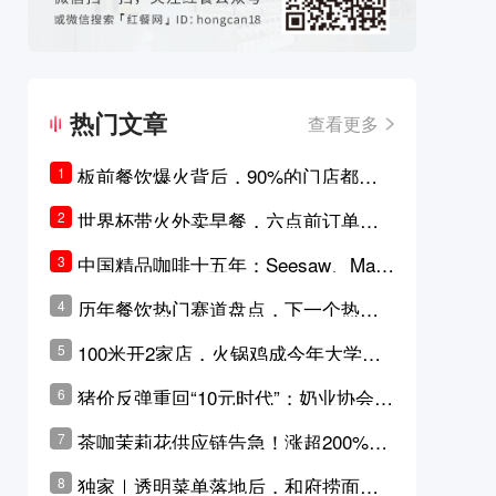
热门文章
查看更多
板前餐饮爆火背后，90%的门店都只
1
是徒有其表的刻意作秀？
世界杯带火外卖早餐，六点前订单大
2
涨超5成，巴西比赛成“早餐带货王”
中国精品咖啡十五年：Seesaw、Man
3
ner、M Stand为何结出了不同的果
历年餐饮热门赛道盘点，下一个热门
4
实？
品类是？
100米开2家店，火锅鸡成今年大学城
5
最火生意？
猪价反弹重回“10元时代”；奶业协会称
6
原奶价格现回暖迹象
茶咖茉莉花供应链告急！涨超200%，
7
横州花价冲破50元一斤
独家｜透明菜单落地后，和府捞面李
8