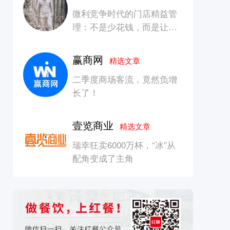
微利竞争时代的门店精益管
理：不是少花钱，而是让每
一块钱产生增长
赢商网
精选文章
二季度商场客流，竟然负增
长了！
壹览商业
精选文章
瑞幸狂卖6000万杯，“冰”从
配角变成了主角