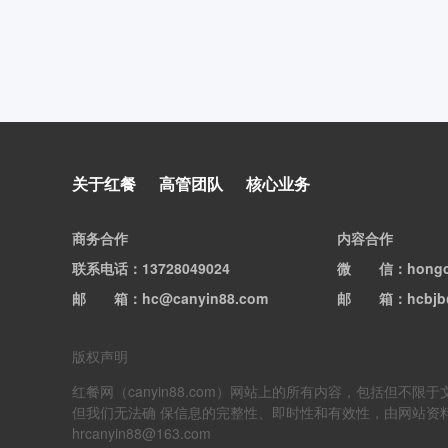
关于红餐
高管团队
核心业务
商务合作
内容合作
联系电话
：13728049024
微信
：hong
邮箱
：hc@canyin88.com
邮箱
：hcbjb
版权声明
红餐网（canyin88.com）网站上的所有内容，包括
但我们无法确 保信息的完整性、即时性和有效性，由网站资
hrcanyin88@163.com