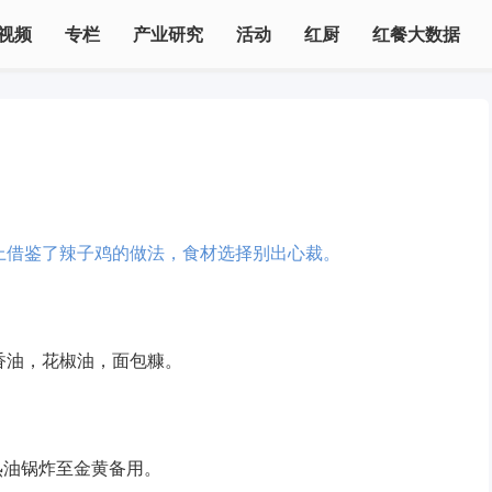
视频
专栏
产业研究
活动
红厨
红餐大数据
上借鉴了辣子鸡的做法，食材选择别出心裁。
香油，花椒油，面包糠。
热油锅炸至金黄备用。