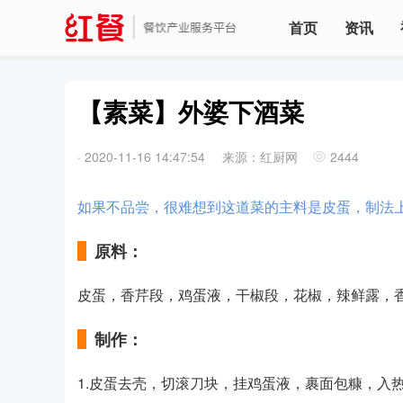
首页
资讯
【素菜】外婆下酒菜
·
2020-11-16 14:47:54
来源：红厨网
2444
如果不品尝，很难想到这道菜的主料是皮蛋，制法
原料：
皮蛋，香芹段，鸡蛋液，干椒段，花椒，辣鲜露，
制作：
1.皮蛋去壳，切滚刀块，挂鸡蛋液，裹面包糠，入