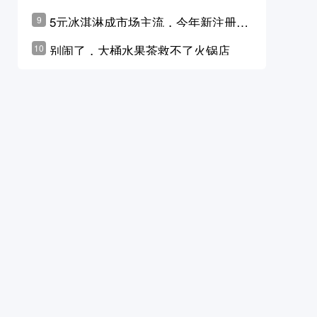
学林公布未来10年计划
5元冰淇淋成市场主流，今年新注册相
9
关企业华东领跑，东北紧随其后
别闹了，大桶水果茶救不了火锅店
10