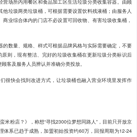
经营场所内用餐区和食品加工区生活垃圾分类收集容器。由顾
其他垃圾两类垃圾桶，可根据需要设置饮料残液桶；由服务人
、商业综合体内的门店不必设置可回收物、有害垃圾收集桶，
器的数量、规格、样式可根据品牌风格与实际需要确定，不要
约的原则，现有整洁、完好的垃圾收集桶在更新垃圾分类标识后
便顾客及服务人员辨认并准确分类投放。
板们很快会找到改进方式，让垃圾桶也融入营业环境里发挥作
蛮米粉店？》，称想“寻找2300位梦想同路人”，目前只开放京
体系已趋于成熟，加盟初始投资约60万，回报周期为12-24