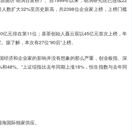
衡昌烧坊·胡润百富榜》。自1999年以来，胡润研究院已连续22
人数扩大32%至历史新高，共2398位企业家上榜，上榜门槛
0亿元排在第11位；喜茶创始人聂云宸以45亿元首次上榜，年
。据了解，本次有27位“90后”上榜。
中国经济和企业家的影响并没有想象的那么严重，创业板指、深
%和48%。”上证综指比去年同期上涨18%，恒生指数与去年同
颐海国际独家供应。