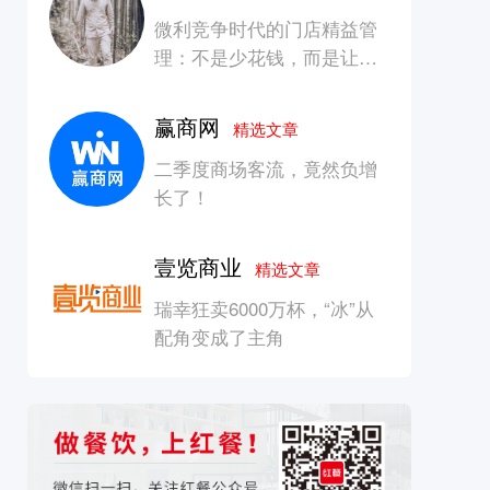
微利竞争时代的门店精益管
理：不是少花钱，而是让每
一块钱产生增长
赢商网
精选文章
二季度商场客流，竟然负增
长了！
壹览商业
精选文章
瑞幸狂卖6000万杯，“冰”从
配角变成了主角