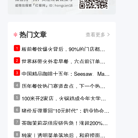
热门文章
查看更多
板前餐饮爆火背后，90%的门店都只
1
是徒有其表的刻意作秀？
世界杯带火外卖早餐，六点前订单大
2
涨超5成，巴西比赛成“早餐带货王”
中国精品咖啡十五年：Seesaw、Man
3
ner、M Stand为何结出了不同的果
历年餐饮热门赛道盘点，下一个热门
4
实？
品类是？
100米开2家店，火锅鸡成今年大学城
5
最火生意？
猪价反弹重回“10元时代”；奶业协会称
6
原奶价格现回暖迹象
茶咖茉莉花供应链告急！涨超200%，
7
横州花价冲破50元一斤
独家｜透明菜单落地后，和府捞面李
8