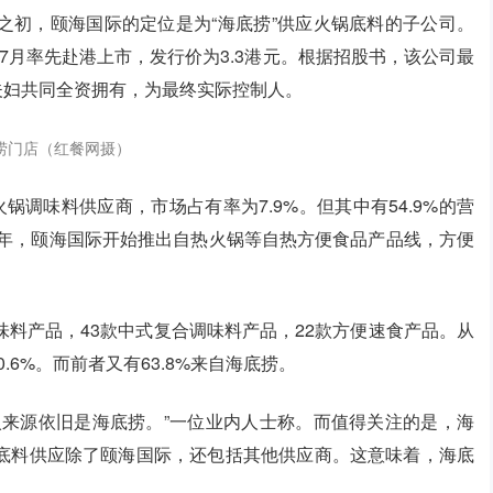
之初，颐海国际的定位是为“海底捞”供应火锅底料的子公司。
年7月率先赴港上市，发行价为3.3港元。根据招股书，该公司最
及舒萍夫妇共同全资拥有，为最终实际控制人。
捞门店（红餐网摄）
火锅调味料供应商，市场占有率为7.9%。但其中有54.9%的营
半年，颐海国际开始推出自热火锅等自热方便食品产品线，方便
调味料产品，43款中式复合调味料产品，22款方便速食产品。从
.6%。而前者又有63.8%来自海底捞。
入来源依旧是海底捞。”一位业内人士称。而值得关注的是，海
底料供应除了颐海国际，还包括其他供应商。这意味着，海底