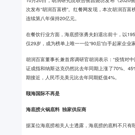
10月20日，胡润研究院联合衡昌烧坊发布《2020
次发布“胡润百富榜”。红餐网发现，本次胡润百富榜
连续第八年保持20亿元。
在餐饮行业方面，海底捞张勇夫妇退出前十，以195
仅29岁，成为榜单上唯一一位“90后”白手起家企业家
胡润百富董事长兼首席调研官胡润表示：“疫情对
证成指和纳斯达克仍然比去年同期上涨了70%、45
期接近，人民币兑美元比去年同期贬值4%。
颐海国际不再是
海底捞火锅底料
独家供应商
据某位海底捞相关人士透露，海底捞的底料不只有