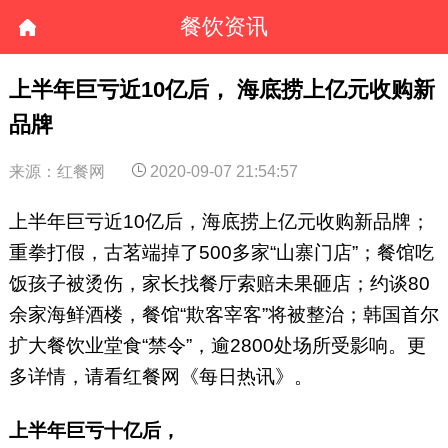
餐饮资讯
上半年巨亏近10亿后， 海底捞上亿元收购新
品牌
来源：红餐网
2020-09-07 21:54:57
上半年巨亏近10亿后，海底捞上亿元收购新品牌；
重拳打假，古茗端掉了500多家“山寨门店”；餐馆吃
饭孩子被烫伤，家长找餐厅索赔未果砸店；约谈80
余家海鲜酒楼，餐馆“欺客宰客”将被整治；韩国首尔
扩大餐饮业堂食“禁令”，逾2800处场所受影响。更
多详情，请看红餐网《每日热讯》。
上半年巨亏十亿后，