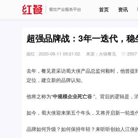
首页
资讯
超强品牌战：3年一迭代，稳
曲红
·
2020-08-11 09:21:02
来源：火锅餐见
2507
去年，餐见君采访蜀大侠产品总监何毅时，他曾提
定位，建立新的品牌认知。
他将之称为“
中规模企业死亡谷
”。背后的逻辑是，
如今，蜀大侠迎来第五个年头，又将开启新一轮迭
品牌如何升级？如何保持年轻？来听听创始人江侠