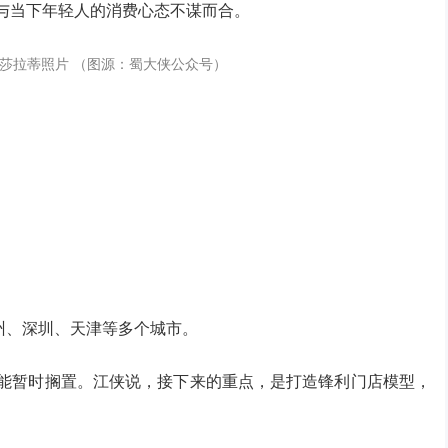
，与当下年轻人的消费心态不谋而合。
玛莎拉蒂照片 （图源：蜀大侠公众号）
。
州、深圳、天津等多个城市。
只能暂时搁置。江侠说，接下来的重点，是打造锋利门店模型，