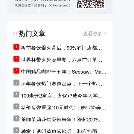
热门文章
查看更多
板前餐饮爆火背后，90%的门店都只
1
是徒有其表的刻意作秀？
世界杯带火外卖早餐，六点前订单大
2
涨超5成，巴西比赛成“早餐带货王”
中国精品咖啡十五年：Seesaw、Man
3
ner、M Stand为何结出了不同的果
历年餐饮热门赛道盘点，下一个热门
4
实？
品类是？
100米开2家店，火锅鸡成今年大学城
5
最火生意？
猪价反弹重回“10元时代”；奶业协会称
6
原奶价格现回暖迹象
茶咖茉莉花供应链告急！涨超200%，
7
横州花价冲破50元一斤
独家｜透明菜单落地后，和府捞面李
8