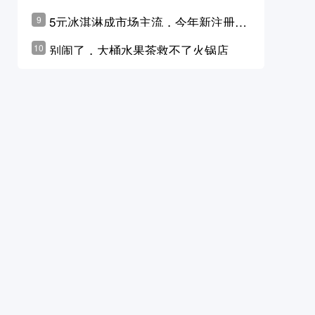
学林公布未来10年计划
5元冰淇淋成市场主流，今年新注册相
9
关企业华东领跑，东北紧随其后
别闹了，大桶水果茶救不了火锅店
10