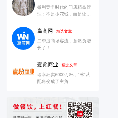
微利竞争时代的门店精益管
理：不是少花钱，而是让每
一块钱产生增长
赢商网
精选文章
二季度商场客流，竟然负增
长了！
壹览商业
精选文章
瑞幸狂卖6000万杯，“冰”从
配角变成了主角