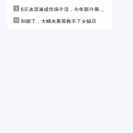
学林公布未来10年计划
5元冰淇淋成市场主流，今年新注册相
9
关企业华东领跑，东北紧随其后
别闹了，大桶水果茶救不了火锅店
10