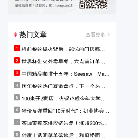
热门文章
查看更多
板前餐饮爆火背后，90%的门店都只
1
是徒有其表的刻意作秀？
世界杯带火外卖早餐，六点前订单大
2
涨超5成，巴西比赛成“早餐带货王”
中国精品咖啡十五年：Seesaw、Man
3
ner、M Stand为何结出了不同的果
历年餐饮热门赛道盘点，下一个热门
4
实？
品类是？
100米开2家店，火锅鸡成今年大学城
5
最火生意？
猪价反弹重回“10元时代”；奶业协会称
6
原奶价格现回暖迹象
茶咖茉莉花供应链告急！涨超200%，
7
横州花价冲破50元一斤
独家｜透明菜单落地后，和府捞面李
8