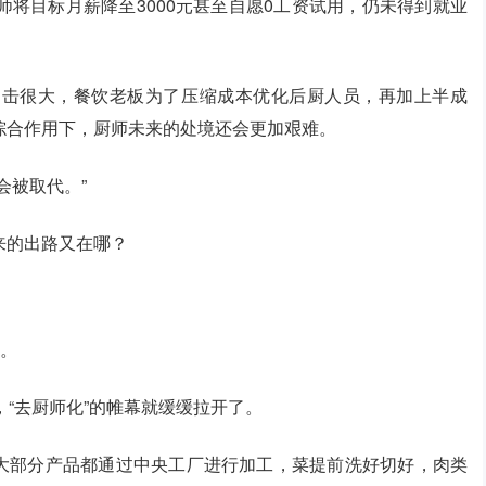
将目标月薪降至3000元甚至自愿0工资试用，仍未得到就业
冲击很大，餐饮老板为了压缩成本优化后厨人员，再加上半成
综合作用下，厨师未来的处境还会更加艰难。
会被取代。”
来的出路又在哪？
关。
，“去厨师化”的帷幕就缓缓拉开了。
，将大部分产品都通过中央工厂进行加工，菜提前洗好切好，肉类