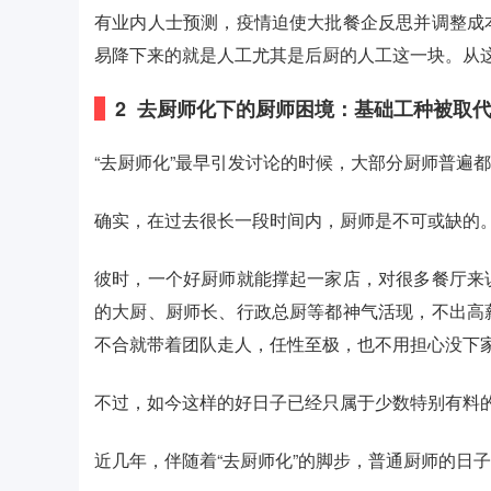
有业内人士预测，疫情迫使大批餐企反思并调整成
易降下来的就是人工尤其是后厨的人工这一块。从这
2
去厨师化下的厨师困境：
基础工种被取
“去厨师化”最早引发讨论的时候，大部分厨师普遍
确实，在过去很长一段时间内，厨师是不可或缺的
彼时，一个好厨师就能撑起一家店，对很多餐厅来
的大厨、厨师长、行政总厨等都神气活现，不出高
不合就带着团队走人，任性至极，也不用担心没下
不过，如今这样的好日子已经只属于少数特别有料
近几年，伴随着“去厨师化”的脚步，普通厨师的日