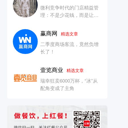
微利竞争时代的门店精益管
理：不是少花钱，而是让每
一块钱产生增长
赢商网
精选文章
二季度商场客流，竟然负增
长了！
壹览商业
精选文章
瑞幸狂卖6000万杯，“冰”从
配角变成了主角