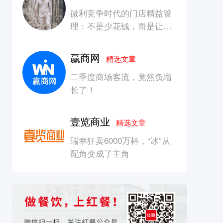
微利竞争时代的门店精益管
理：不是少花钱，而是让每
一块钱产生增长
赢商网
精选文章
二季度商场客流，竟然负增
长了！
壹览商业
精选文章
瑞幸狂卖6000万杯，“冰”从
配角变成了主角