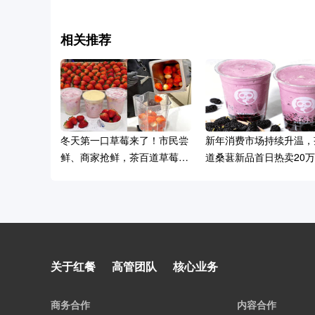
相关推荐
冬天第一口草莓来了！市民尝
新年消费市场持续升温，
鲜、商家抢鲜，茶百道草莓奶
道桑葚新品首日热卖20
茶一天热销40万杯
春节“不打烊”迎来马年“开门
关于红餐
高管团队
核心业务
红”，茶百道景区店销量大涨
4500%
商务合作
内容合作