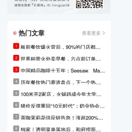
热门文章
查看更多
板前餐饮爆火背后，90%的门店都只
1
是徒有其表的刻意作秀？
世界杯带火外卖早餐，六点前订单大
2
涨超5成，巴西比赛成“早餐带货王”
中国精品咖啡十五年：Seesaw、Man
3
ner、M Stand为何结出了不同的果
历年餐饮热门赛道盘点，下一个热门
4
实？
品类是？
100米开2家店，火锅鸡成今年大学城
5
最火生意？
猪价反弹重回“10元时代”；奶业协会称
6
原奶价格现回暖迹象
茶咖茉莉花供应链告急！涨超200%，
7
横州花价冲破50元一斤
独家｜透明菜单落地后，和府捞面李
8