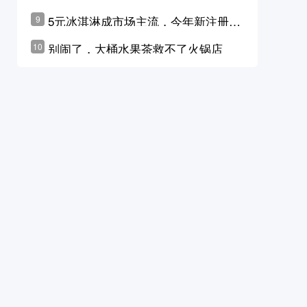
学林公布未来10年计划
5元冰淇淋成市场主流，今年新注册相
9
关企业华东领跑，东北紧随其后
别闹了，大桶水果茶救不了火锅店
10