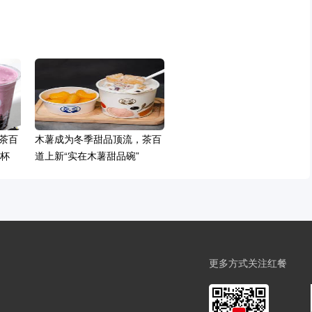
茶百
木薯成为冬季甜品顶流，茶百
万杯
道上新“实在木薯甜品碗”
更多方式关注红餐