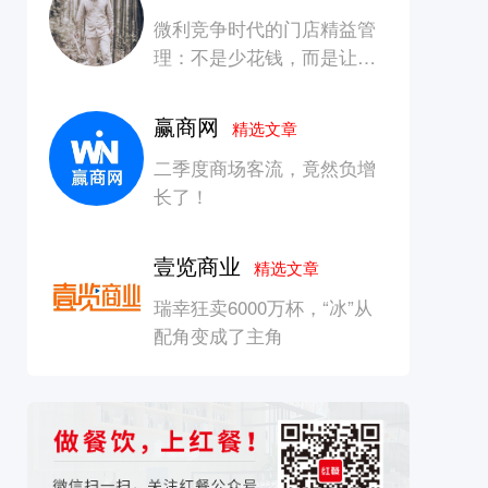
微利竞争时代的门店精益管
理：不是少花钱，而是让每
一块钱产生增长
赢商网
精选文章
二季度商场客流，竟然负增
长了！
壹览商业
精选文章
瑞幸狂卖6000万杯，“冰”从
配角变成了主角