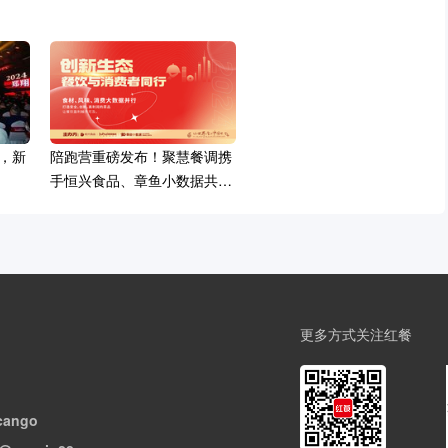
，新
陪跑营重磅发布！聚慧餐调携
手恒兴食品、章鱼小数据共话
未来新趋势
更多方式关注红餐
cango