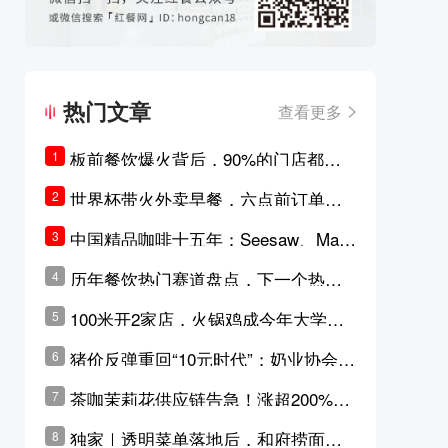
热门文章
查看更多
板前餐饮爆火背后，90%的门店都只
1
是徒有其表的刻意作秀？
世界杯带火外卖早餐，六点前订单大
2
涨超5成，巴西比赛成“早餐带货王”
中国精品咖啡十五年：Seesaw、Man
3
ner、M Stand为何结出了不同的果
历年餐饮热门赛道盘点，下一个热门
4
实？
品类是？
100米开2家店，火锅鸡成今年大学城
5
最火生意？
猪价反弹重回“10元时代”；奶业协会称
6
原奶价格现回暖迹象
茶咖茉莉花供应链告急！涨超200%，
7
横州花价冲破50元一斤
独家｜透明菜单落地后，和府捞面李
8