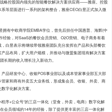
布战略控股国内领先的智能餐饮解决方案供应商——雅座。控股
体系等层面进行一系列的架构整合，雅座CEO白昱正式加入微
昱拥有中欧商学院EMBA学位，曾先后担任中国惠普、海辉(中
工作经验，对SaaS的餐饮会员营销、O2O营销、电子商务有着
裁，白昱表示将继续带领雅座团队充分发挥在产品和头部餐饮
案产品布局，扩大用户规模，并推动与微盟集团现有解决方案
集团长期的收入增长注入新动力。
产品研发中心、收银POS事业部以及成本管家事业部五大部
本管家和商有外卖五大业务线，形成集会员、收银、外卖、商
化数字化解决方案。
小程序+公众号”的三店一体化（堂食，外卖，电商）数字化解
座在会员领域的14年的经验，除了提供更丰富的三店一体化解