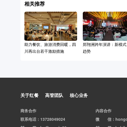
相关推荐
助力餐饮、旅游消费回暖，四
郑翔洲跨年演讲：新模式
川再出台若干激励措施
趋势
免费领名额 ！一起探索数据驱
关于红餐
高管团队
核心业务
动的智慧餐饮新时代
商务合作
内容合作
联系电话
：13728049024
微信
：hong