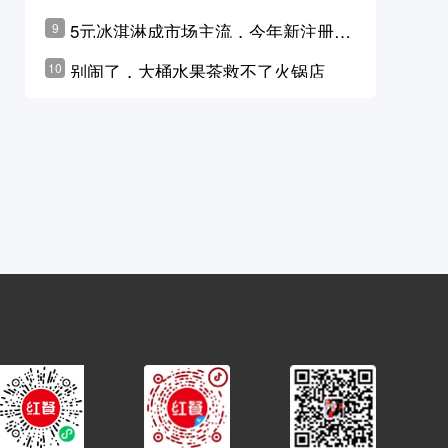
学林公布未来10年计划
5元冰淇淋成市场主流，今年新注册相
9
关企业华东领跑，东北紧随其后
别闹了，大桶水果茶救不了火锅店
10