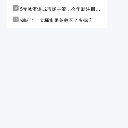
学林公布未来10年计划
5元冰淇淋成市场主流，今年新注册相
9
关企业华东领跑，东北紧随其后
别闹了，大桶水果茶救不了火锅店
10