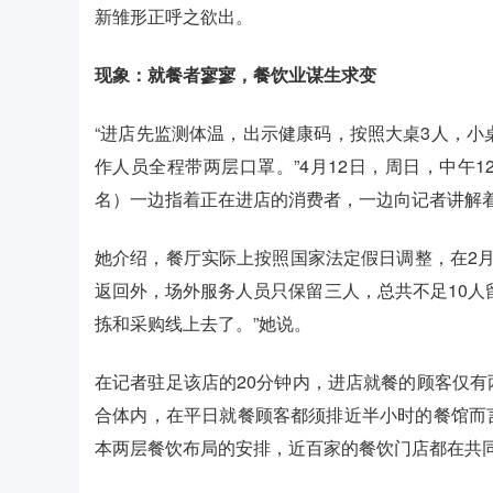
新雏形正呼之欲出。
现象：就餐者寥寥，餐饮业谋生求变
“进店先监测体温，出示健康码，按照大桌3人，小
作人员全程带两层口罩。”4月12日，周日，中午
名）一边指着正在进店的消费者，一边向记者讲解
她介绍，餐厅实际上按照国家法定假日调整，在2月
返回外，场外服务人员只保留三人，总共不足10人
拣和采购线上去了。”她说。
在记者驻足该店的20分钟内，进店就餐的顾客仅
合体内，在平日就餐顾客都须排近半小时的餐馆而
本两层餐饮布局的安排，近百家的餐饮门店都在共