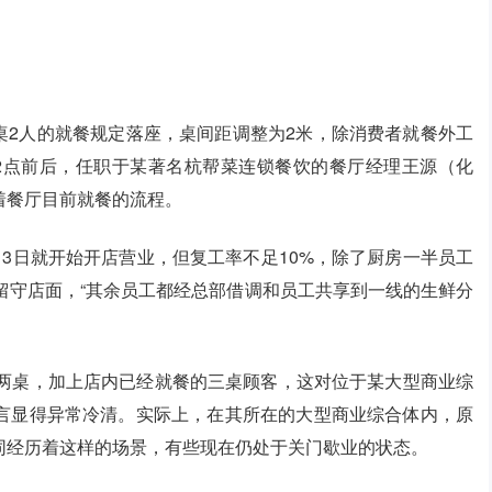
桌2人的就餐规定落座，桌间距调整为2米，除消费者就餐外工
12点前后，任职于某著名杭帮菜连锁餐饮的餐厅经理王源（化
着餐厅目前就餐的流程。
3日就开始开店营业，但复工率不足10%，除了厨房一半员工
留守店面，“其余员工都经总部借调和员工共享到一线的生鲜分
有两桌，加上店内已经就餐的三桌顾客，这对位于某大型商业综
言显得异常冷清。实际上，在其所在的大型商业综合体内，原
同经历着这样的场景，有些现在仍处于关门歇业的状态。