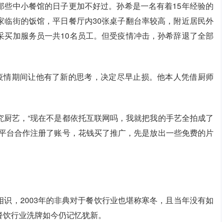
那些中小餐馆的日子更加不好过。孙希是一名有着15年经验的
家临街的饭馆，平日餐厅内30张桌子翻台率较高，附近居民外
采买加服务员一共10名员工。但受疫情冲击，孙希辞退了全部
，疫情期间让他有了新的思考，决定尽早止损。他本人凭借厨师
究厨艺，“现在不是都依托互联网吗，我就把我的手艺全拍成了
频平台合作注册了账号，花钱买了推广，先是放出一些免费的片
识，2003年的非典对于餐饮行业也堪称寒冬，且当年没有如
餐饮行业洗牌如今仍记忆犹新。