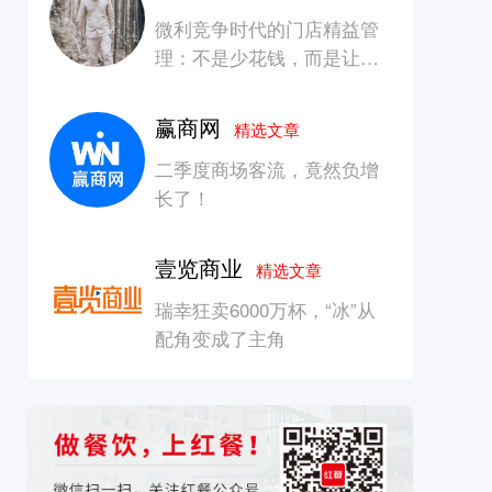
微利竞争时代的门店精益管
理：不是少花钱，而是让每
一块钱产生增长
赢商网
精选文章
二季度商场客流，竟然负增
长了！
壹览商业
精选文章
瑞幸狂卖6000万杯，“冰”从
配角变成了主角