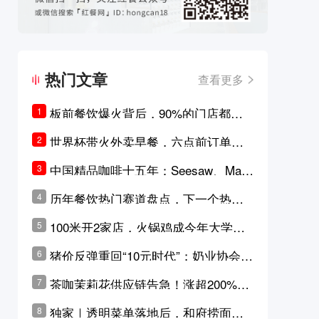
热门文章
查看更多
板前餐饮爆火背后，90%的门店都只
1
是徒有其表的刻意作秀？
世界杯带火外卖早餐，六点前订单大
2
涨超5成，巴西比赛成“早餐带货王”
中国精品咖啡十五年：Seesaw、Man
3
ner、M Stand为何结出了不同的果
历年餐饮热门赛道盘点，下一个热门
4
实？
品类是？
100米开2家店，火锅鸡成今年大学城
5
最火生意？
猪价反弹重回“10元时代”；奶业协会称
6
原奶价格现回暖迹象
茶咖茉莉花供应链告急！涨超200%，
7
横州花价冲破50元一斤
独家｜透明菜单落地后，和府捞面李
8